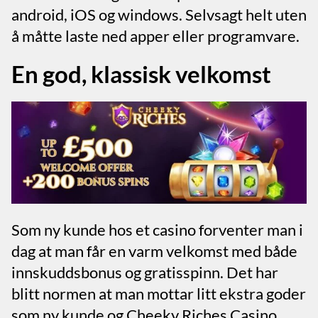
android, iOS og windows. Selvsagt helt uten
å måtte laste ned apper eller programvare.
En god, klassisk velkomst
Som ny kunde hos et casino forventer man i
dag at man får en varm velkomst med både
innskuddsbonus og gratisspinn. Det har
blitt normen at man mottar litt ekstra goder
som ny kunde og Cheeky Riches Casino