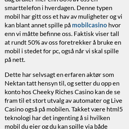
smarttelefon i hverdagen. Denne typen
mobil har gitt oss et hav av muligheter og vi
kan blant annet spille på
mobilcasino
hvor
enn vi måtte befinne oss. Faktisk viser tall
at rundt 50% av oss foretrekker å bruke en
mobil i stedet for pc, også når vi skal spille
på nett.
Dette har selvsagt en erfaren aktør som
Nektan tatt hensyn til, og setter du opp en
konto hos Cheeky Riches Casino kan de se
fram til et stort utvalg av automater og Live
Casino også på mobilen. Takket være html5
teknologi har det ingenting å si hvilken
mobil du eier og du kan spille via både