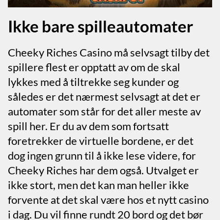
Ikke bare spilleautomater
Cheeky Riches Casino må selvsagt tilby det
spillere flest er opptatt av om de skal
lykkes med å tiltrekke seg kunder og
således er det nærmest selvsagt at det er
automater som står for det aller meste av
spill her. Er du av dem som fortsatt
foretrekker de virtuelle bordene, er det
dog ingen grunn til å ikke lese videre, for
Cheeky Riches har dem også. Utvalget er
ikke stort, men det kan man heller ikke
forvente at det skal være hos et nytt casino
i dag. Du vil finne rundt 20 bord og det bør