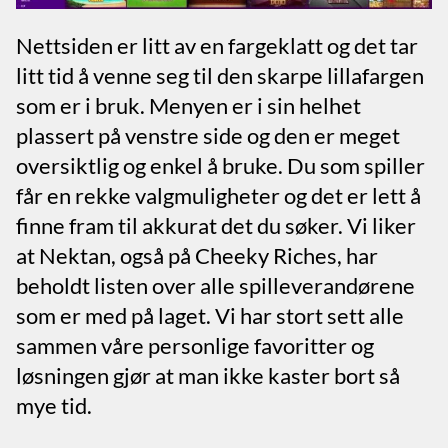
Nettsiden er litt av en fargeklatt og det tar
litt tid å venne seg til den skarpe lillafargen
som er i bruk. Menyen er i sin helhet
plassert på venstre side og den er meget
oversiktlig og enkel å bruke. Du som spiller
får en rekke valgmuligheter og det er lett å
finne fram til akkurat det du søker. Vi liker
at Nektan, også på Cheeky Riches, har
beholdt listen over alle spilleverandørene
som er med på laget. Vi har stort sett alle
sammen våre personlige favoritter og
løsningen gjør at man ikke kaster bort så
mye tid.