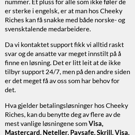
nummer. Et pluss for alle som ikke føler de
er sterke i engelsk, er at man hos Cheeky
Riches kan få snakke med både norske- og
svensktalende medarbeidere.
Da vi kontaktet support fikk vi alltid raskt
svar og de ansatte var meget innstilt på å
finne en løsning. Det er litt leit at de ikke
tilbyr support 24/7, men på den andre siden
er det meget få av oss som har behov for
det.
Hva gjelder betalingsløsninger hos Cheeky
Riches, kan du benytte deg av flere av de
mest vanlige løsningene som
Visa,
Mastercard, Neteller, Paysafe, Skrill, Visa,