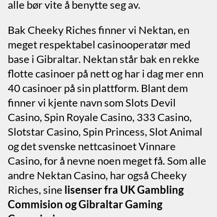
alle bør vite å benytte seg av.
Bak Cheeky Riches finner vi Nektan, en
meget respektabel casinooperatør med
base i Gibraltar. Nektan står bak en rekke
flotte casinoer på nett og har i dag mer enn
40 casinoer på sin plattform. Blant dem
finner vi kjente navn som Slots Devil
Casino, Spin Royale Casino, 333 Casino,
Slotstar Casino, Spin Princess, Slot Animal
og det svenske nettcasinoet Vinnare
Casino, for å nevne noen meget få. Som alle
andre Nektan Casino, har også Cheeky
Riches, sine
lisenser fra UK Gambling
Commision og Gibraltar Gaming