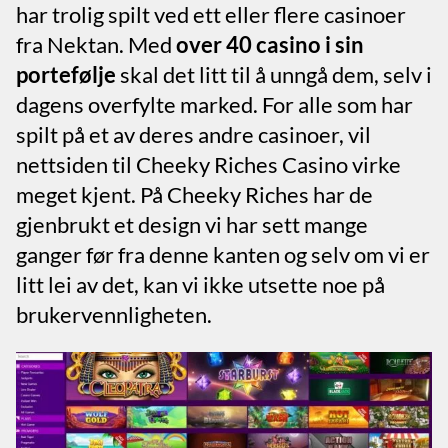
har trolig spilt ved ett eller flere casinoer
fra Nektan. Med
over 40 casino i sin
portefølje
skal det litt til å unngå dem, selv i
dagens overfylte marked. For alle som har
spilt på et av deres andre casinoer, vil
nettsiden til Cheeky Riches Casino virke
meget kjent. På Cheeky Riches har de
gjenbrukt et design vi har sett mange
ganger før fra denne kanten og selv om vi er
litt lei av det, kan vi ikke utsette noe på
brukervennligheten.