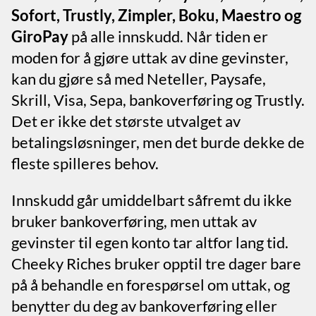
Sofort, Trustly, Zimpler, Boku, Maestro og
GiroPay
på alle innskudd. Når tiden er
moden for å gjøre uttak av dine gevinster,
kan du gjøre så med Neteller, Paysafe,
Skrill, Visa, Sepa, bankoverføring og Trustly.
Det er ikke det største utvalget av
betalingsløsninger, men det burde dekke de
fleste spilleres behov.
Innskudd går umiddelbart såfremt du ikke
bruker bankoverføring, men uttak av
gevinster til egen konto tar altfor lang tid.
Cheeky Riches bruker opptil tre dager bare
på å behandle en forespørsel om uttak, og
benytter du deg av bankoverføring eller