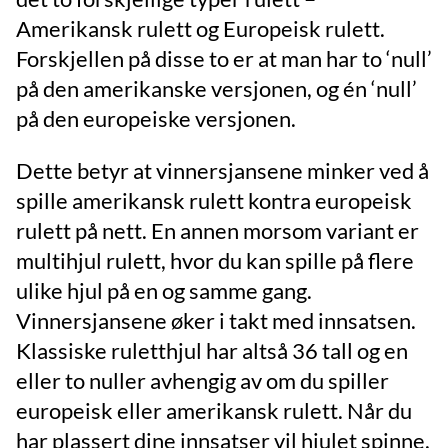
Amerikansk rulett og Europeisk rulett.
Forskjellen på disse to er at man har to ‘null’
på den amerikanske versjonen, og én ‘null’
på den europeiske versjonen.
Dette betyr at vinnersjansene minker ved å
spille amerikansk rulett kontra europeisk
rulett på nett. En annen morsom variant er
multihjul rulett, hvor du kan spille på flere
ulike hjul på en og samme gang.
Vinnersjansene øker i takt med innsatsen.
Klassiske ruletthjul har altså 36 tall og en
eller to nuller avhengig av om du spiller
europeisk eller amerikansk rulett. Når du
har plassert dine innsatser vil hjulet spinne,