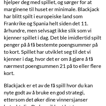
hjelper deg med spillet, og sørger for at
marginene til huset er minimale. Blackjack
har blitt spilt i europeiske land som
Frankrike og Spania helt siden det 11.
århundre, men selvsagt ikke slik som vi
kjenner spillet i dag. Det ble imidlertid spilt
penger på å få bestemte poengsummer på
to kort. Spillet har utviklet seg til det vi
kjenner i dag, hvor det er om å gjøre å få
nærmest poengsummen 21 på to eller flere
kort.
Blackjack er et av de få spill hvor du kan
nyte godt av å bruke en god strategi,
ettersom det øker dine vinnersjanser