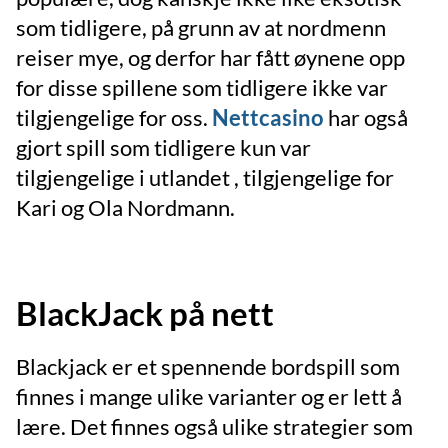
som tidligere, på grunn av at nordmenn
reiser mye, og derfor har fått øynene opp
for disse spillene som tidligere ikke var
tilgjengelige for oss.
Nettcasino
har også
gjort spill som tidligere kun var
tilgjengelige i utlandet , tilgjengelige for
Kari og Ola Nordmann.
BlackJack på nett
Blackjack er et spennende bordspill som
finnes i mange ulike varianter og er lett å
lære. Det finnes også ulike strategier som