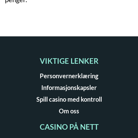
VIKTIGE LENKER
Personvernerklæring
Informasjonskapsler
Spill casino med kontroll
Om oss
CASINO PÅ NETT