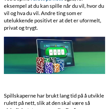
eksempel at du kan spille når du vil, hvor du
vil og hva du vil. Andre ting som er
utelukkende positivt er at det er uformelt,
privat og trygt.
Spillskaperne har brukt lang tid på å utvikle
rulett på nett, slik at den skal være så