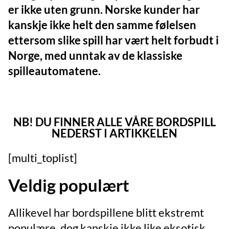
er ikke uten grunn. Norske kunder har
kanskje ikke helt den samme følelsen
ettersom slike spill har vært helt forbudt i
Norge, med unntak av de klassiske
spilleautomatene.
NB! DU FINNER ALLE VÅRE BORDSPILL
NEDERST I ARTIKKELEN
[multi_toplist]
Veldig populært
Allikevel har bordspillene blitt ekstremt
populære, dog kanskje ikke like eksotisk