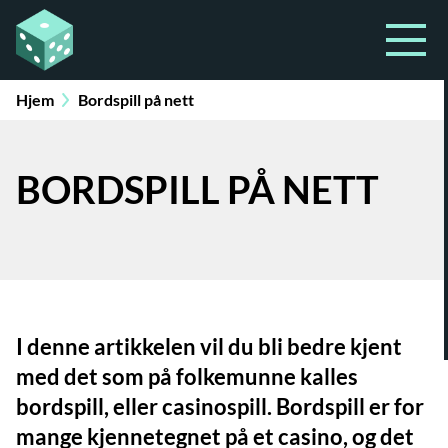
Hjem
Bordspill på nett
BORDSPILL PÅ NETT
I denne artikkelen vil du bli bedre kjent
med det som på folkemunne kalles
bordspill, eller casinospill. Bordspill er for
mange kjennetegnet på et casino, og det