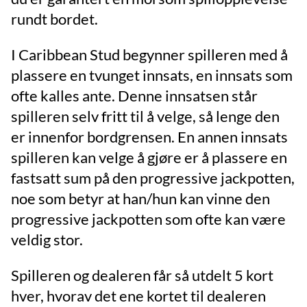
rundt bordet.
I Caribbean Stud begynner spilleren med å
plassere en tvunget innsats, en innsats som
ofte kalles ante. Denne innsatsen står
spilleren selv fritt til å velge, så lenge den
er innenfor bordgrensen. En annen innsats
spilleren kan velge å gjøre er å plassere en
fastsatt sum på den progressive jackpotten,
noe som betyr at han/hun kan vinne den
progressive jackpotten som ofte kan være
veldig stor.
Spilleren og dealeren får så utdelt 5 kort
hver, hvorav det ene kortet til dealeren