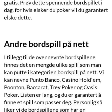
gratis. Prøv dette spennende bordspillet i
dag, for hvis elsker du poker vil du garantert
elske dette.
Andre bordspill på nett
I tillegg til de ovennevnte bordspillene
finnes det en mengde ulike spill som man
kan putte i kategorien bordspill på nett. Vi
kan nevne Punto Banco, Casino Hold`em,
Poonton, Baccarat, Trey Poker og Oasis
Poker. Listen er lang, og du er garantert å
finne et spill som passer deg. Personlig så
liker vi de bordspillene som har en