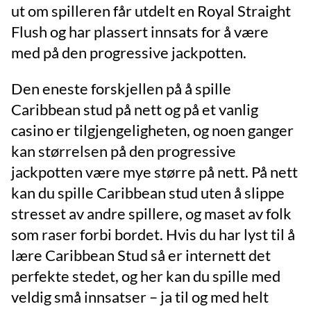
ut om spilleren får utdelt en Royal Straight
Flush og har plassert innsats for å være
med på den progressive jackpotten.
Den eneste forskjellen på å spille
Caribbean stud på nett og på et vanlig
casino er tilgjengeligheten, og noen ganger
kan størrelsen på den progressive
jackpotten være mye større på nett. På nett
kan du spille Caribbean stud uten å slippe
stresset av andre spillere, og maset av folk
som raser forbi bordet. Hvis du har lyst til å
lære Caribbean Stud så er internett det
perfekte stedet, og her kan du spille med
veldig små innsatser – ja til og med helt