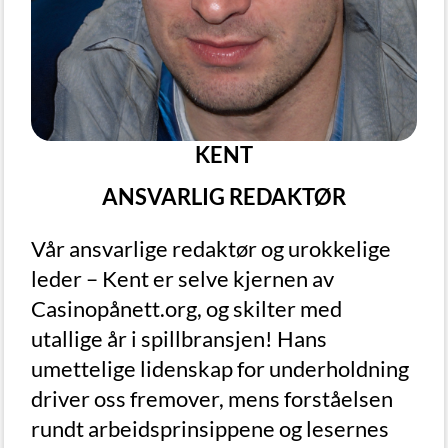
KENT
ANSVARLIG REDAKTØR
Vår ansvarlige redaktør og urokkelige
leder – Kent er selve kjernen av
Casinopånett.org, og skilter med
utallige år i spillbransjen! Hans
umettelige lidenskap for underholdning
driver oss fremover, mens forståelsen
rundt arbeidsprinsippene og lesernes