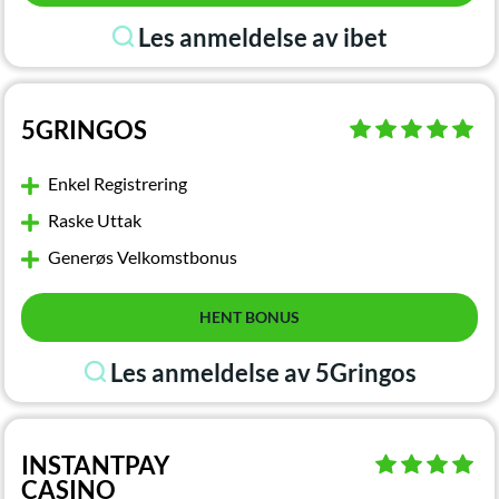
Les anmeldelse av ibet
5GRINGOS
Enkel Registrering
Raske Uttak
Generøs Velkomstbonus
HENT BONUS
Les anmeldelse av 5Gringos
INSTANTPAY
CASINO