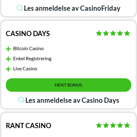
Les anmeldelse av CasinoFriday
CASINO DAYS
Bitcoin Casino
Enkel Registrering
Live Casino
HENT BONUS
Les anmeldelse av Casino Days
RANT CASINO