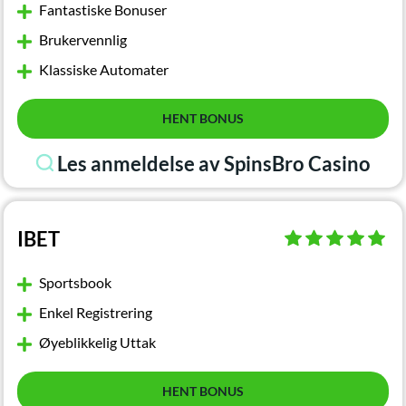
Fantastiske Bonuser
Brukervennlig
Klassiske Automater
HENT BONUS
Les anmeldelse av SpinsBro Casino
IBET
Sportsbook
Enkel Registrering
Øyeblikkelig Uttak
HENT BONUS