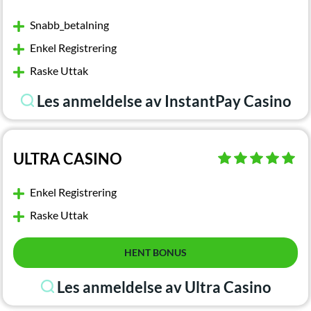
Snabb_betalning
Enkel Registrering
Raske Uttak
Les anmeldelse av InstantPay Casino
ULTRA CASINO
Enkel Registrering
Raske Uttak
HENT BONUS
Les anmeldelse av Ultra Casino