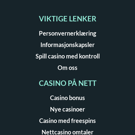
VIKTIGE LENKER
Personvernerklæring
Informasjonskapsler
Spill casino med kontroll
Om oss
CASINO PÅ NETT
Casino bonus
Nye casinoer
Casino med freespins
Nettcasino omtaler