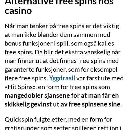
Alternative free spins hos
casino
Når man tenker på free spins er det viktig
at man ikke blander dem sammen med
bonus funksjoner i spill, som også kalles
free spins. Da blir det ekstra vanskelig når
man finner ut at det finnes free spins med
garanterte funksjoner, som for eksempel
flere free spins.
Yggdrasil
var først ute med
«Hit Spins», en form for free spins som
mangedobler sjansene for at man får en
skikkelig gevinst ut av free spinsene sine
.
Quickspin fulgte etter, med en form for
gratisrunder som setter spilleren rett inn i