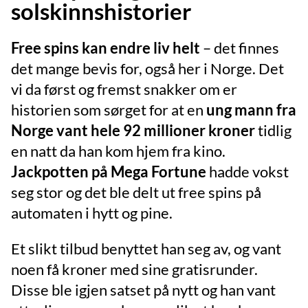
solskinnshistorier
Free spins kan endre liv helt
– det finnes
det mange bevis for, også her i Norge. Det
vi da først og fremst snakker om er
historien som sørget for at en
ung mann fra
Norge vant hele 92 millioner kroner
tidlig
en natt da han kom hjem fra kino.
Jackpotten på Mega Fortune
hadde vokst
seg stor og det ble delt ut free spins på
automaten i hytt og pine.
Et slikt tilbud benyttet han seg av, og vant
noen få kroner med sine gratisrunder.
Disse ble igjen satset på nytt og han vant