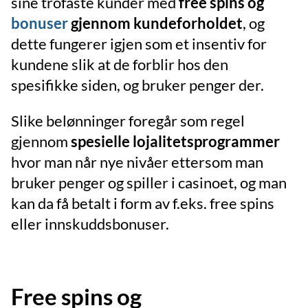
sine trofaste kunder med
free spins og
bonuser
gjennom kundeforholdet
, og
dette fungerer igjen som et insentiv for
kundene slik at de forblir hos den
spesifikke siden, og bruker penger der.
Slike belønninger foregår som regel
gjennom
spesielle lojalitetsprogrammer
hvor man når nye nivåer ettersom man
bruker penger og spiller i casinoet, og man
kan da få betalt i form av f.eks. free spins
eller innskuddsbonuser.
Free spins og