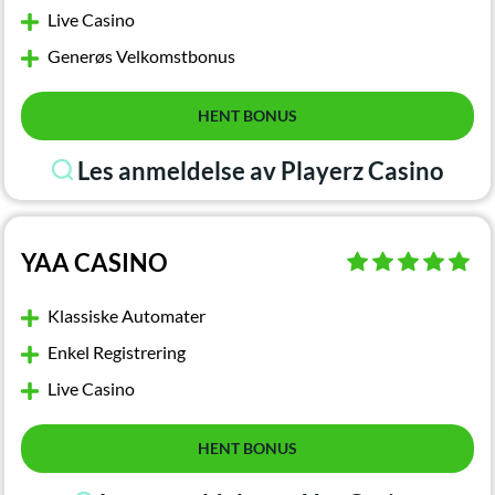
Live Casino
Generøs Velkomstbonus
HENT BONUS
Les anmeldelse av Playerz Casino
YAA CASINO
Klassiske Automater
Enkel Registrering
Live Casino
HENT BONUS