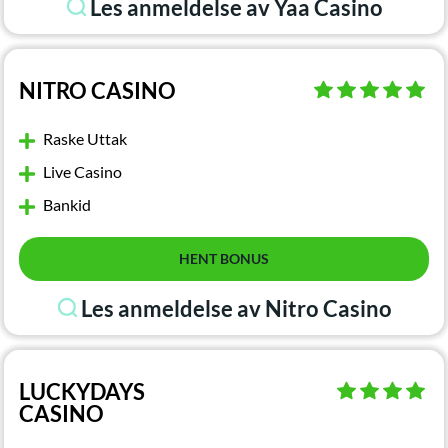
Les anmeldelse av Yaa Casino
NITRO CASINO
Raske Uttak
Live Casino
Bankid
HENT BONUS
Les anmeldelse av Nitro Casino
LUCKYDAYS
CASINO