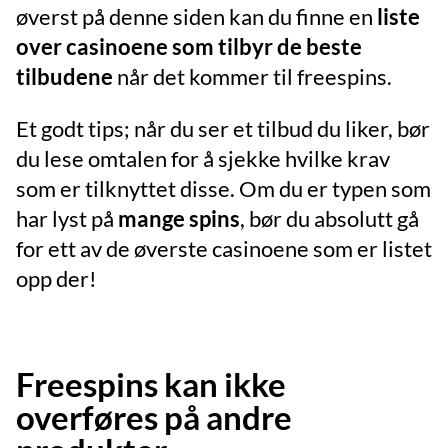
øverst på denne siden kan du finne en
liste
over casinoene som tilbyr de beste
tilbudene
når det kommer til freespins.
Et godt tips; når du ser et tilbud du liker, bør
du lese omtalen for å sjekke hvilke krav
som er tilknyttet disse. Om du er typen som
har lyst på
mange spins
, bør du absolutt gå
for ett av de øverste casinoene som er listet
opp der!
Freespins kan ikke
overføres på andre