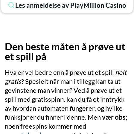
Les anmeldelse av PlayMillion Casino
Den beste måten å prøve ut
et spill på
Hva er vel bedre enn å prøve ut et spill
helt
gratis
? Spesielt når man i tillegg kan ta ut
gevinstene man vinner? Ved å prøve ut et
spill med gratisspinn, kan du få et inntrykk
av hvordan automaten fungerer, og hvilke
funksjoner du finner i denne. Men
vær obs
;
noen freespins kommer med