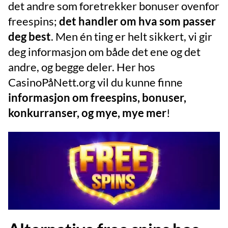
det andre som foretrekker bonuser ovenfor
freespins;
det handler om hva som passer
deg best
. Men én ting er helt sikkert, vi gir
deg informasjon om både det ene og det
andre, og begge deler. Her hos
CasinoPåNett.org vil du kunne finne
informasjon om freespins, bonuser,
konkurranser, og mye, mye mer
!