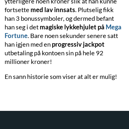
ytterligere noen kroner slik at han kunne
fortsette
med lav innsats
. Plutselig fikk
han 3 bonussymboler, og dermed befant
han seg i det
magiske lykkehjulet på
Mega
Fortune
. Bare noen sekunder senere satt
han igjen med en
progressiv jackpot
utbetaling på kontoen sin på hele 92
millioner kroner!
En sann historie som viser at alt er mulig!