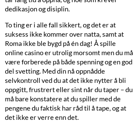
dedikasjon og disiplin.
To ting er i alle fall sikkert, og det er at
suksess ikke kommer over natta, samt at
Roma ikke ble bygd på én dag! Å spille
online casino er utrolig morsomt men du må
være forberede på både spenning og en god
del svetting. Med din nå oppnådde
selvkontroll ved du at det ikke nytter å bli
oppgitt, frustrert eller sint når du taper – du
må bare konstatere at du spiller med de
pengene du faktisk har råd til å tape, og at
det ikke er verre enn det.