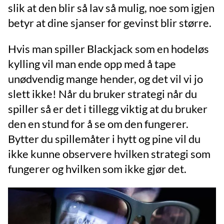
slik at den blir så lav så mulig, noe som igjen
betyr at dine sjanser for gevinst blir større.
Hvis man spiller Blackjack som en hodeløs
kylling vil man ende opp med å tape
unødvendig mange hender, og det vil vi jo
slett ikke! Når du bruker strategi når du
spiller så er det i tillegg viktig at du bruker
den en stund for å se om den fungerer.
Bytter du spillemåter i hytt og pine vil du
ikke kunne observere hvilken strategi som
fungerer og hvilken som ikke gjør det.