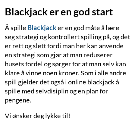
Blackjack er en god start
Å spille
Blackjack
er en god måte å lære
seg strategi og kontrollert spilling på, og det
er rett og slett fordi man her kan anvende
en strategi som gjør at man reduserer
husets fordel og sørger for at man selv kan
klare å vinne noen kroner. Som i alle andre
spill gjelder det også i online blackjack å
spille med selvdisiplin og en plan for
pengene.
Vi ønsker deg lykke til!