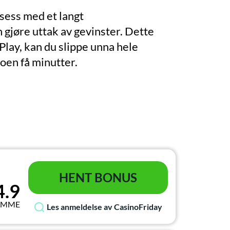
sess med et langt
 gjøre uttak av gevinster. Dette
 Play, kan du slippe unna hele
oen få minutter.
HENT BONUS
4.9
ØMME
Les anmeldelse av CasinoFriday