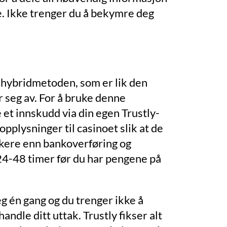
. Ikke trenger du å bekymre deg
r hybridmetoden, som er lik den
 seg av. For å bruke denne
et innskudd via din egen Trustly-
pplysninger til casinoet slik at de
skere enn bankoverføring og
 24-48 timer før du har pengene på
g én gang og du trenger ikke å
ndle ditt uttak. Trustly fikser alt