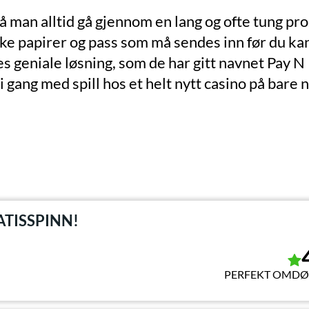
 man alltid gå gjennom en lang og ofte tung pro
ke papirer og pass som må sendes inn før du kan
res geniale løsning, som de har gitt navnet Pay N
gang med spill hos et helt nytt casino på bare n
ATISSPINN!
PERFEKT OMD