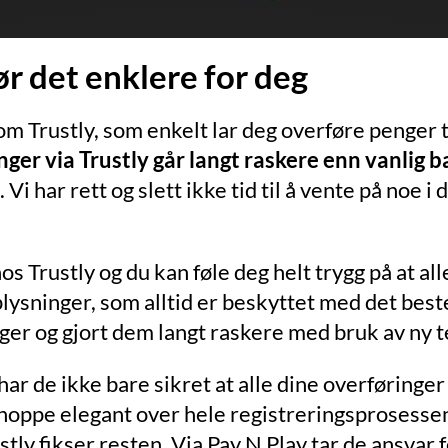
r det enklere for deg
m Trustly, som enkelt lar deg overføre penger t
ger via Trustly går langt raskere enn vanlig 
i har rett og slett ikke tid til å vente på noe i
hos Trustly og du kan føle deg helt trygg på at al
ysninger, som alltid er beskyttet med det beste
ger og gjort dem langt raskere med bruk av ny t
r de ikke bare sikret at alle dine overføringer 
 hoppe elegant over hele registreringsprosessen 
stly fikser resten. Via Pay N Play tar de ansvar 