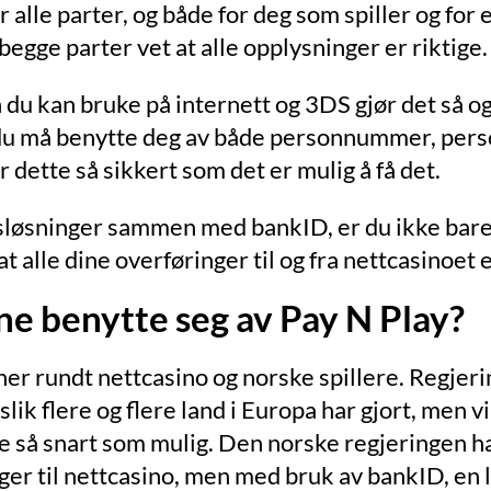
r alle parter, og både for deg som spiller og for
begge parter vet at alle opplysninger er riktige.
du kan bruke på internett og 3DS gjør det så og 
 du må benytte deg av både personnummer, pers
 dette så sikkert som det er mulig å få det.
sløsninger sammen med bankID, er du ikke bare 
t alle dine overføringer til og fra nettcasinoet
nne benytte seg av Pay N Play?
er rundt nettcasino og norske spillere. Regjerin
lik flere og flere land i Europa har gjort, men vi
re så snart som mulig. Den norske regjeringen h
er til nettcasino, men med bruk av bankID, en lø