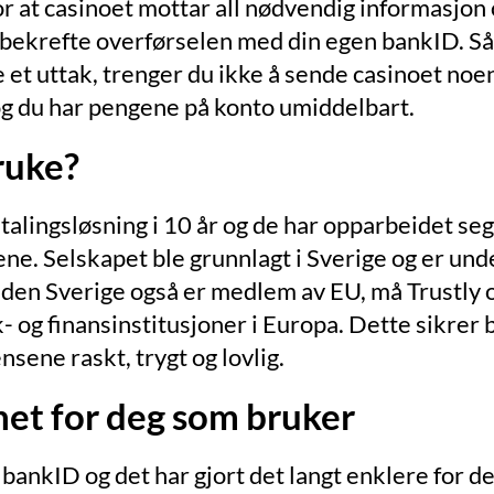
r at casinoet mottar all nødvendig informasjon o
 bekrefte overførselen med din egen bankID. Så s
e et uttak, trenger du ikke å sende casinoet noe
og du har pengene på konto umiddelbart.
bruke?
talingsløsning i 10 år og de har opparbeidet seg
ne. Selskapet ble grunnlagt i Sverige og er und
iden Sverige også er medlem av EU, må Trustly 
- og finansinstitusjoner i Europa. Dette sikrer 
sene raskt, trygt og lovlig.
het for deg som bruker
 bankID og det har gjort det langt enklere for de