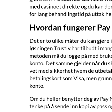
med casinoet direkte og du kan de
for lang behandlingstid på uttak hel
Hvordan fungerer Pay 
Det er to ulike måter du kan gjøre
løsningen Trustly har tilbudt i ma
metoden må du logge på med brukern
konto. Det samme gjelder når du ska
vet med sikkerhet hvem de utbetale
betalingskort som Visa, men grunne
konto.
Om du heller benytter deg av Pay N
tenke på å sende inn kopi av pass og