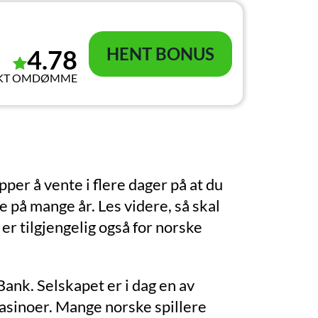
HENT BONUS
4.78
EKT OMDØMME
pper å vente i flere dager på at du
e på mange år. Les videre, så skal
 er tilgjengelig også for norske
ank. Selskapet er i dag en av
casinoer. Mange norske spillere