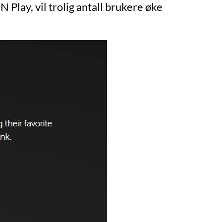
Play, vil trolig antall brukere øke