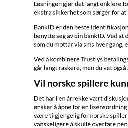
Løsningen gjør det langt enklere fo
ekstra sikkerhet som sørger for at 
BankID er den beste identifikasjon 
benytte seg av din bankID. Ved at
som du mottar via sms hver gang, er
Ved å kombinere Trustlys betaling
går langt raskere, men du vet også a
Vil norske spillere ku
Det har i en årrekke vært diskusjon
ønsker å åpne for en lisensordning s
være tilgjengelig for norske spille
vanskeligere å skulle overføre peng