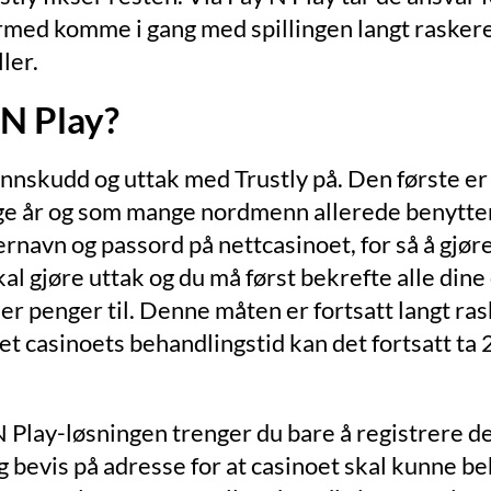
rmed komme i gang med spillingen langt raskere
ler.
N Play?
 innskudd og uttak med Trustly på. Den første e
nge år og som mange nordmenn allerede benytter
avn og passord på nettcasinoet, for så å gjøre 
l gjøre uttak og du må først bekrefte alle dine o
r penger til. Denne måten er fortsatt langt ra
t casinoets behandlingstid kan det fortsatt ta
 Play-løsningen trenger du bare å registrere de
 bevis på adresse for at casinoet skal kunne beha