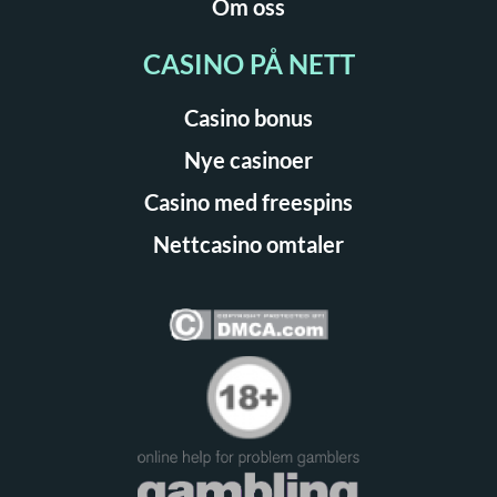
Om oss
CASINO PÅ NETT
Casino bonus
Nye casinoer
Casino med freespins
Nettcasino omtaler