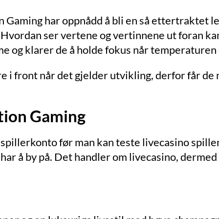
 Gaming har oppnådd å bli en så ettertraktet lev
 Hvordan ser vertene og vertinnene ut foran kame
me og klarer de å holde fokus når temperaturen
i front når det gjelder utvikling, derfor får de
ution Gaming
pillerkonto før man kan teste livecasino spillen
ar å by på. Det handler om livecasino, dermed 