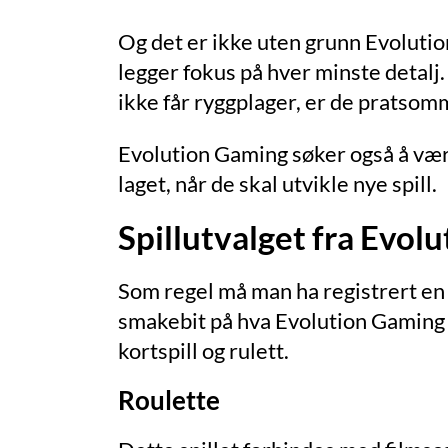
Og det er ikke uten grunn Evolution
legger fokus på hver minste detalj.
ikke får ryggplager, er de pratsom
Evolution Gaming søker også å være 
laget, når de skal utvikle nye spill.
Spillutvalget fra Evol
Som regel må man ha registrert en s
smakebit på hva Evolution Gaming h
kortspill og rulett.
Roulette