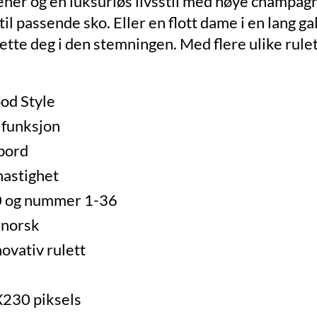
cener og en luksuriøs livsstil med høye champa
il passende sko. Eller en flott dame i en lang g
ette deg i den stemningen. Med flere ulike rulet
od Style
 funksjon
bord
hastighet
 0 og nummer 1-36
 norsk
ovativ rulett
X230 piksels