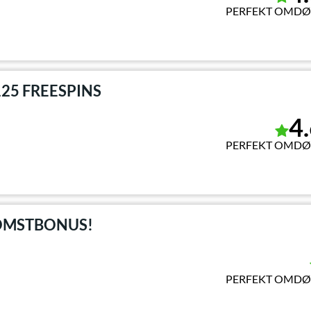
PERFEKT OMD
125 FREESPINS
4
PERFEKT OMD
KOMSTBONUS!
PERFEKT OMD