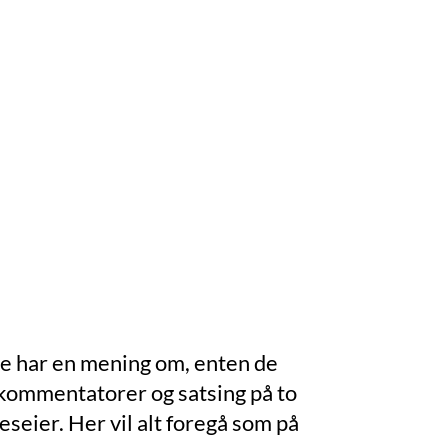
le har en mening om, enten de
e kommentatorer og satsing på to
eseier. Her vil alt foregå som på