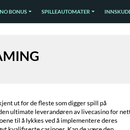
INO BONUS
SPILLEAUTOMATER
INNSKUD
AMING
nt ut for de fleste som digger spill på
 den ultimate leverandøren av livecasino for net
noene til å lykkes ved å implementere deres
yt kvalifiserte casinoer. Kan de være den