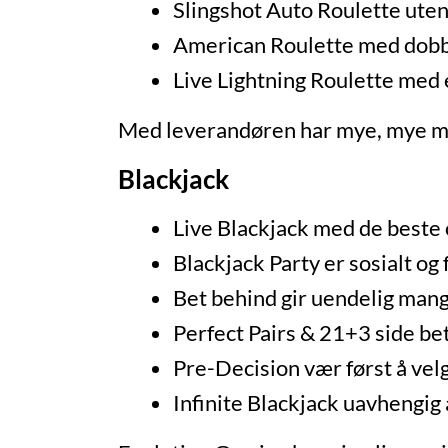
Slingshot Auto Roulette uten
American Roulette med dob
Live Lightning Roulette med e
Med leverandøren har mye, mye mer 
Blackjack
Live Blackjack med de beste 
Blackjack Party er sosialt og 
Bet behind gir uendelig mang
Perfect Pairs & 21+3 side bet 
Pre-Decision vær først å vel
Infinite Blackjack uavhengig a