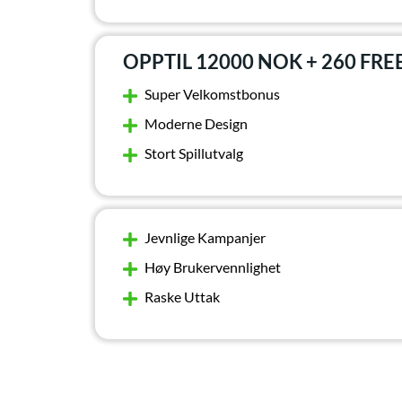
OPPTIL 12000 NOK + 260 FRE
Super Velkomstbonus
Moderne Design
Stort Spillutvalg
Jevnlige Kampanjer
Høy Brukervennlighet
Raske Uttak