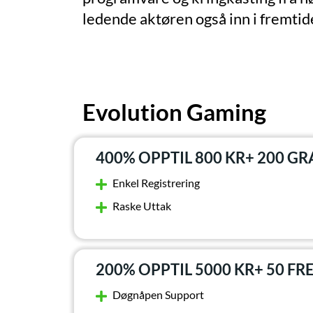
ledende aktøren også inn i fremtide
Evolution Gaming
400% OPPTIL 800 KR+ 200 GR
Enkel Registrering
Raske Uttak
200% OPPTIL 5000 KR+ 50 FR
Døgnåpen Support