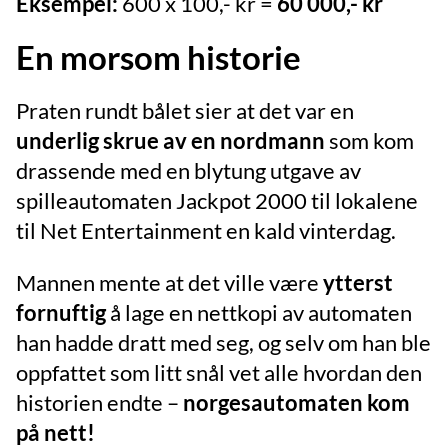
Eksempel:
600 x 100,- kr =
60 000,- kr
En morsom historie
Praten rundt bålet sier at det var en
underlig skrue av en nordmann
som kom
drassende med en blytung utgave av
spilleautomaten Jackpot 2000 til lokalene
til Net Entertainment en kald vinterdag.
Mannen mente at det ville være
ytterst
fornuftig
å lage en nettkopi av automaten
han hadde dratt med seg, og selv om han ble
oppfattet som litt snål vet alle hvordan den
historien endte –
norgesautomaten kom
på nett!