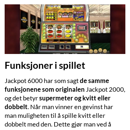
Funksjoner i spillet
Jackpot 6000 har som sagt
de samme
funksjonene som originalen
Jackpot 2000,
og det betyr
supermeter og kvitt eller
dobbelt
. Når man vinner en gevinst har
man muligheten til å spille kvitt eller
dobbelt med den. Dette gjør man ved å