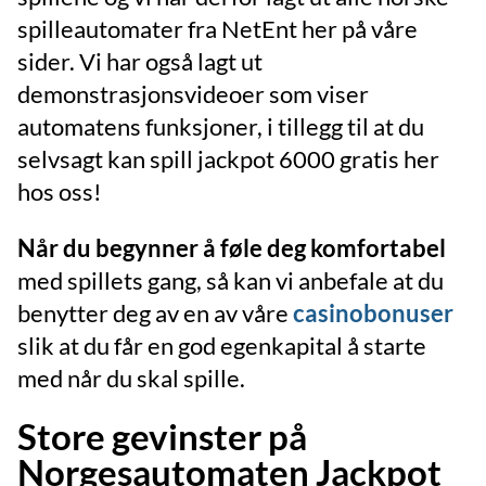
spilleautomater fra NetEnt her på våre
sider. Vi har også lagt ut
demonstrasjonsvideoer som viser
automatens funksjoner, i tillegg til at du
selvsagt kan spill jackpot 6000 gratis her
hos oss!
Når du begynner å føle deg komfortabel
med spillets gang, så kan vi anbefale at du
benytter deg av en av våre
casinobonuser
slik at du får en god egenkapital å starte
med når du skal spille.
Store gevinster på
Norgesautomaten Jackpot