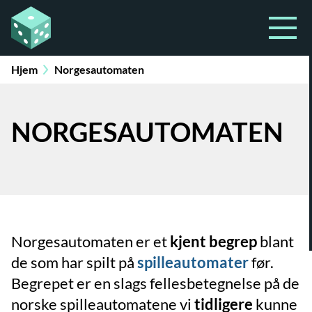
Hjem
Norgesautomaten
NORGESAUTOMATEN
Norgesautomaten er et
kjent begrep
blant
de som har spilt på
spilleautomater
før.
Begrepet er en slags fellesbetegnelse på de
norske spilleautomatene vi
tidligere
kunne