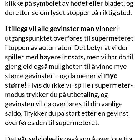
klikke på symbolet av hodet eller bladet, og
deretter se om lyset stopper på riktig sted.
I tillegg vil alle gevinster man vinner
i
utgangspunktet overføres til supermeteret
i toppen av automaten. Det betyr at vi der
spiller med høyere innsats, men vi har da til
gjengjeld også muligheten til å vinne mye
større gevinster – og da mener vi
mye
større!
Hvis du ikke vil spille i supermeter-
modus trykker du på utbetaling, og
gevinsten vil da overføres til din vanlige
saldo. Trykker du på start etter en gevinst
overføres den til supermeteret.
Det går selvfølgelig også ann å overføre fra