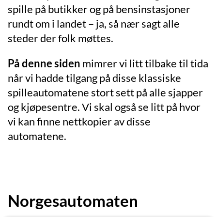
spille på butikker og på bensinstasjoner
rundt om i landet – ja, så nær sagt alle
steder der folk møttes.
På denne siden
mimrer vi litt tilbake til tida
når vi hadde tilgang på disse klassiske
spilleautomatene stort sett på alle sjapper
og kjøpesentre. Vi skal også se litt på hvor
vi kan finne nettkopier av disse
automatene.
Norgesautomaten