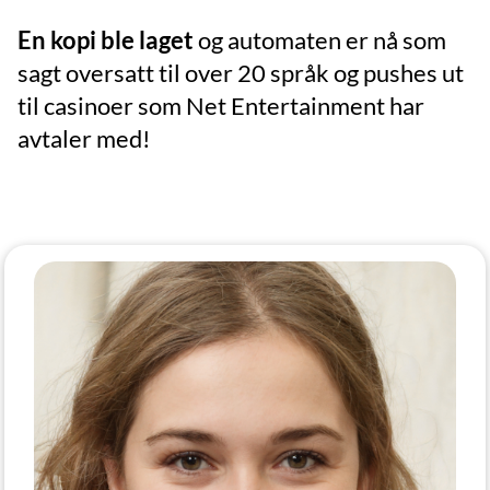
En kopi ble laget
og automaten er nå som
sagt oversatt til over 20 språk og pushes ut
til casinoer som Net Entertainment har
avtaler med!