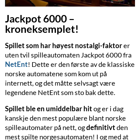
Jackpot 6000 –
kroneksemplet!
Spillet som har høyest nostalgi-faktor
er
uten tvil spilleautomaten Jackpot 6000 fra
NetEnt
! Dette er den første av de klassiske
norske automatene som kom ut på
internett, og det måtte selvsagt være
legendene NetEnt som sto bak dette.
Spillet ble en umiddelbar hit
og er i dag
kanskje den mest populære blant norske
spilleautomater på nett, og
definitivt
den
mest spilte norgesautomaten! I og med at