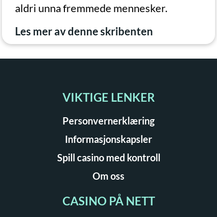
aldri unna fremmede mennesker.
Les mer av denne skribenten
VIKTIGE LENKER
Personvernerklæring
Informasjonskapsler
Spill casino med kontroll
Om oss
CASINO PÅ NETT