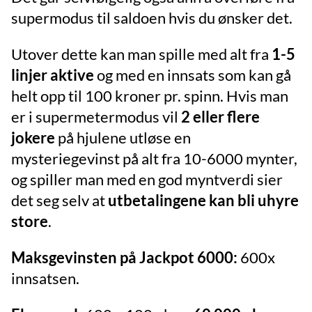
supermodus til saldoen hvis du ønsker det.
Utover dette kan man spille med alt fra
1-5
linjer aktive
og med en innsats som kan gå
helt opp til 100 kroner pr. spinn. Hvis man
er i supermetermodus vil
2 eller flere
jokere
på hjulene utløse en
mysteriegevinst på alt fra 10-6000 mynter,
og spiller man med en god myntverdi sier
det seg selv at
utbetalingene kan bli uhyre
store
.
Maksgevinsten på Jackpot 6000:
600x
innsatsen.