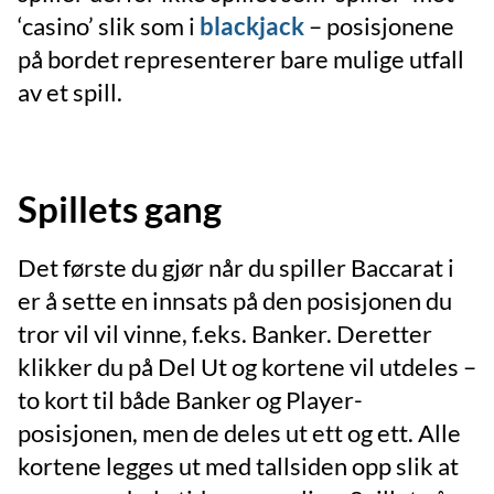
‘casino’ slik som i
blackjack
– posisjonene
på bordet representerer bare mulige utfall
av et spill.
Spillets gang
Det første du gjør når du spiller Baccarat i
er å sette en innsats på den posisjonen du
tror vil vil vinne, f.eks. Banker. Deretter
klikker du på Del Ut og kortene vil utdeles –
to kort til både Banker og Player-
posisjonen, men de deles ut ett og ett. Alle
kortene legges ut med tallsiden opp slik at