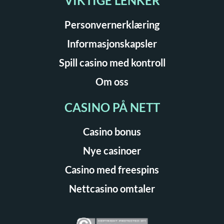
VIKTIGE LENKER
Personvernerklæring
Informasjonskapsler
Spill casino med kontroll
Om oss
CASINO PÅ NETT
Casino bonus
Nye casinoer
Casino med freespins
Nettcasino omtaler