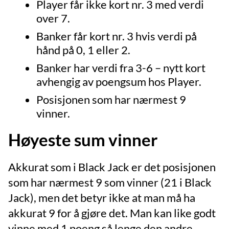
Player får ikke kort nr. 3 med verdi
over 7.
Banker får kort nr. 3 hvis verdi på
hånd på 0, 1 eller 2.
Banker har verdi fra 3-6 – nytt kort
avhengig av poengsum hos Player.
Posisjonen som har nærmest 9
vinner.
Høyeste sum vinner
Akkurat som i Black Jack er det posisjonen
som har nærmest 9 som vinner (21 i Black
Jack), men det betyr ikke at man må ha
akkurat 9 for å gjøre det. Man kan like godt
vinne med 1 poeng så lenge den andre