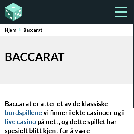
Hjem
Baccarat
BACCARAT
Baccarat er atter et av de klassiske
bordspillene
vi finner i ekte casinoer og i
live casino
på nett, og dette spillet har
spesielt blitt kjent for å være