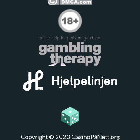
Copyright © 2023 CasinoPåNett.org