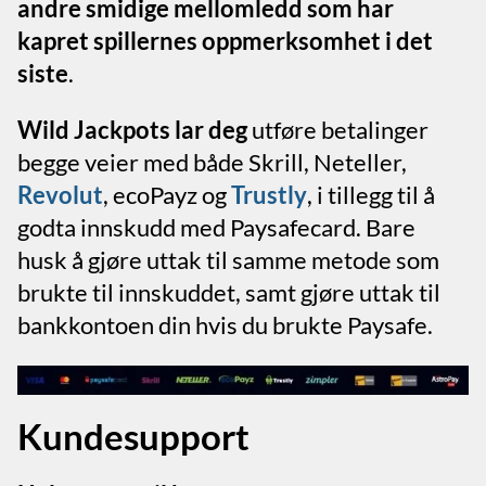
andre smidige mellomledd som har
kapret spillernes oppmerksomhet i det
siste
.
Wild Jackpots lar deg
utføre betalinger
begge veier med både Skrill, Neteller,
Revolut
, ecoPayz og
Trustly
, i tillegg til å
godta innskudd med Paysafecard. Bare
husk å gjøre uttak til samme metode som
brukte til innskuddet, samt gjøre uttak til
bankkontoen din hvis du brukte Paysafe.
Kundesupport