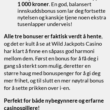
1 000 kroner
. En god, balansert
innskuddsbonus som lar deg fortsette
nytelsen og kanskje tjene noen ekstra
tusenlapper underveis!
Alle tre bonuser er faktisk verdt å hente
,
og det er kult å se at Wild Jackpots Casino
har klart å finne en såpass god harmoni
mellom dem. Først en bonus for å få deg i
gang så sterkt som mulig, deretter en
større haug med bonuspenger for å gi deg
mer frihet, og til slutt en mer nøytral bonus
for å sette prikken over i-en.
Perfekt for både nybegynnere og erfarne
casinospillere!