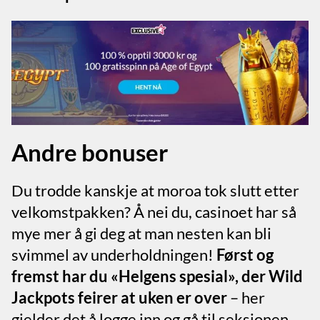
Andre bonuser
Du trodde kanskje at moroa tok slutt etter
velkomstpakken? Å nei du, casinoet har så
mye mer å gi deg at man nesten kan bli
svimmel av underholdningen!
Først og
fremst har du «Helgens spesial», der Wild
Jackpots feirer at uken er over
– her
gjelder det å logge inn og gå til seksjonen