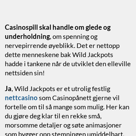
Casinospill skal handle om glede og
underholdning
, om spenning og
nervepirrende øyeblikk. Det er nettopp
dette menneskene bak Wild Jackpots
hadde i tankene når de utviklet den elleville
nettsiden sin!
Ja
, Wild Jackpots er et utrolig festlig
nettcasino
som Casinopånett gjerne vil
fortelle om til så mange som mulig. Her kan
du gjøre deg klar til en rekke små,
morsomme detaljer og søte animasjoner
som bygger opp stemningen umiddelbart.