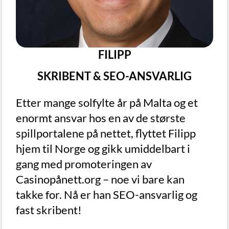
FILIPP
SKRIBENT & SEO-ANSVARLIG
Etter mange solfylte år på Malta og et
enormt ansvar hos en av de største
spillportalene på nettet, flyttet Filipp
hjem til Norge og gikk umiddelbart i
gang med promoteringen av
Casinopånett.org – noe vi bare kan
takke for. Nå er han SEO-ansvarlig og
fast skribent!