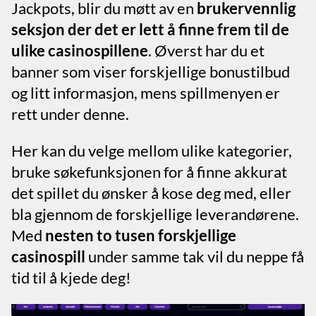
Jackpots, blir du møtt av en
brukervennlig
seksjon der det er lett å finne frem til de
ulike casinospillene
. Øverst har du et
banner som viser forskjellige bonustilbud
og litt informasjon, mens spillmenyen er
rett under denne.
Her kan du velge mellom ulike kategorier,
bruke søkefunksjonen for å finne akkurat
det spillet du ønsker å kose deg med, eller
bla gjennom de forskjellige leverandørene.
Med
nesten to tusen forskjellige
casinospill
under samme tak vil du neppe få
tid til å kjede deg!