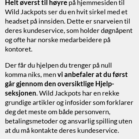
Helt øverst til høyre
på hjemmesiden til
Wild Jackpots ser du en hvit sirkel med et
headset på innsiden. Dette er snarveien til
deres kundeservice, som holder døgnåpent
og ofte har norske medarbeidere på
kontoret.
Der får du hjelpen du trenger på null
komma niks, men
vi anbefaler at du først
går gjennom den oversiktlige Hjelp-
seksjonen
. Wild Jackpots har en rekke
grundige artikler og infosider som forklarer
deg det meste om både personvern,
betalingsmetoder og ansvarlig spilling uten
at du må kontakte deres kundeservice.