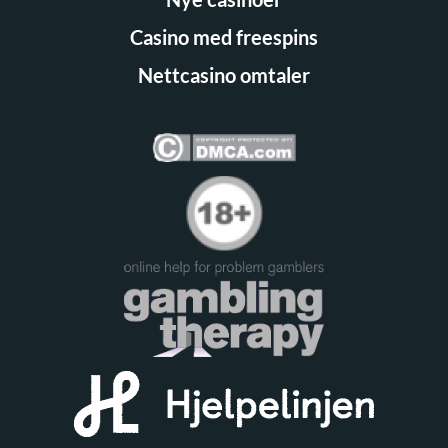
Casino med freespins
Nettcasino omtaler