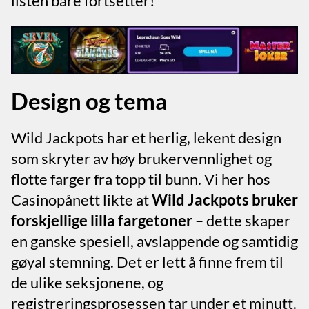
listen bare fortsetter!
Design og tema
Wild Jackpots har et herlig, lekent design
som skryter av høy brukervennlighet og
flotte farger fra topp til bunn. Vi her hos
Casinopånett likte at
Wild Jackpots bruker
forskjellige lilla fargetoner
– dette skaper
en ganske spesiell, avslappende og samtidig
gøyal stemning. Det er lett å finne frem til
de ulike seksjonene, og
registreringsprosessen tar under et minutt.