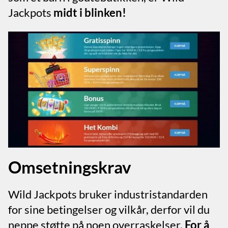
Jackpots
midt i blinken!
Omsetningskrav
Wild Jackpots bruker industristandarden
for sine betingelser og vilkår, derfor vil du
neppe støtte på noen overraskelser.
For å