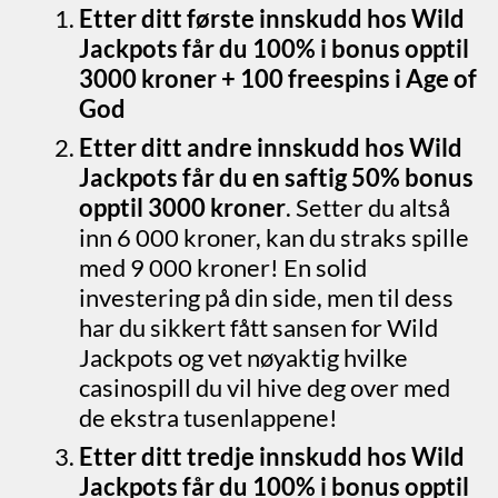
Etter ditt første innskudd hos Wild
Jackpots får du
100% i bonus opptil
3000 kroner + 100 freespins i Age of
God
Etter ditt andre innskudd hos Wild
Jackpots får du en saftig
50% bonus
opptil 3000 kroner
. Setter du altså
inn 6 000 kroner, kan du straks spille
med 9 000 kroner! En solid
investering på din side, men til dess
har du sikkert fått sansen for Wild
Jackpots og vet nøyaktig hvilke
casinospill du vil hive deg over med
de ekstra tusenlappene!
Etter ditt tredje innskudd hos Wild
Jackpots får du 100% i bonus opptil