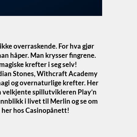
ikke overraskende. For hva gjør
man håper. Man krysser fingrene.
magiske krefter i seg selv!
dian Stones, Withcraft Academy
agi og overnaturlige krefter. Her
 velkjente spillutvikleren Play’n
blikk i livet til Merlin og se om
in her hos Casinopånett!