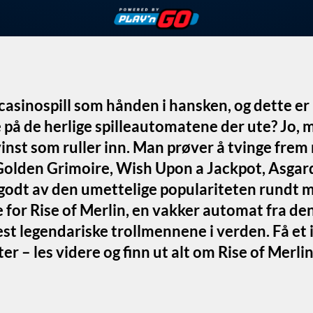
asinospill som hånden i hansken, og dette er 
e på de herlige spilleautomatene der ute? Jo, 
inst som ruller inn. Man prøver å tvinge frem 
olden Grimoire, Wish Upon a Jackpot, Asgar
godt av den umettelige populariteten rundt m
e for Rise of Merlin, en vakker automat fra den
t legendariske trollmennene i verden. Få et inn
er – les videre og finn ut alt om Rise of Merl