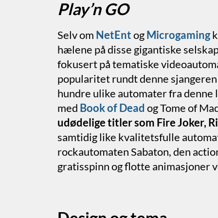
Play’n GO
Selv om
NetEnt
og
Microgaming
k
hælene på disse gigantiske selskap
fokusert på tematiske videoautomat
popularitet rundt denne sjangeren 
hundre ulike automater fra denne l
med
Book of Dead
og Tome of Madn
udødelige titler som Fire Joker, 
samtidig like kvalitetsfulle automa
rockautomaten Sabaton, den action
gratisspinn og flotte animasjoner 
Design og tema