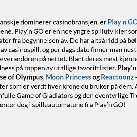
anskje dominerer casinobransjen, er
Play’n G
ene. Play’n GO er en noe yngre spillutvikler so
er fra begynnelsen av. De har altså ridd på bø
av casinospill, og per dags dato finner man nest
everandøren på nettet. Blant deres mest kjente 
ess på toppen av utallige favorittlister.
Play’n
Rise of Olympus,
Moon Princess
og
Reactoonz
–
ter som er verdt hver krone du bruker på dem. A
fulle Game of Gladiators og den eventyrlige Tr
venter deg i spilleautomatene fra Play’n GO!