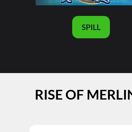
SPILL
RISE OF MERLI