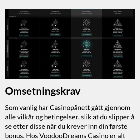
Omsetningskrav
Som vanlig har Casinopånett gått gjennom
alle vilkår og betingelser, slik at du slipper å
se etter disse når du krever inn din første
bonus. Hos VoodooDreams Casino er alt