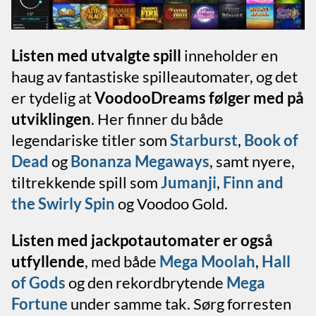
Listen med utvalgte spill
inneholder en
haug av fantastiske spilleautomater, og det
er tydelig at
VoodooDreams følger med på
utviklingen
. Her finner du både
legendariske titler som
Starburst
,
Book of
Dead
og
Bonanza Megaways
, samt nyere,
tiltrekkende spill som
Jumanji
,
Finn and
the Swirly Spin
og Voodoo Gold.
Listen med jackpotautomater er også
utfyllende
, med både
Mega Moolah
,
Hall
of Gods
og den rekordbrytende
Mega
Fortune
under samme tak. Sørg forresten