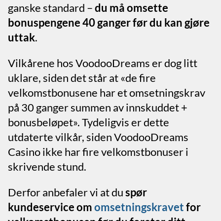
ganske standard –
du må omsette
bonuspengene 40 ganger før du kan gjøre
uttak
.
Vilkårene hos VoodooDreams er dog litt
uklare, siden det står at «de fire
velkomstbonusene har et omsetningskrav
på 30 ganger summen av innskuddet +
bonusbeløpet». Tydeligvis er dette
utdaterte vilkår, siden VoodooDreams
Casino ikke har fire velkomstbonuser i
skrivende stund.
Derfor anbefaler vi at du
spør
kundeservice om
omsetningskravet
for