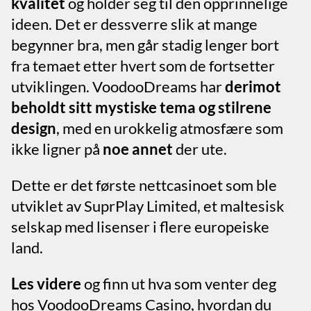
kvalitet
og holder seg til den opprinnelige
ideen. Det er dessverre slik at mange
begynner bra, men går stadig lenger bort
fra temaet etter hvert som de fortsetter
utviklingen. VoodooDreams har
derimot
beholdt sitt mystiske tema og stilrene
design
, med en urokkelig atmosfære som
ikke ligner på
noe annet
der ute.
Dette er det første nettcasinoet som ble
utviklet av SuprPlay Limited, et maltesisk
selskap med lisenser i flere europeiske
land.
Les videre
og finn ut hva som venter deg
hos VoodooDreams Casino, hvordan du