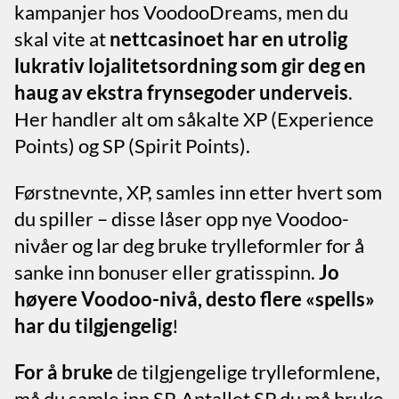
kampanjer hos VoodooDreams, men du
skal vite at
nettcasinoet har en utrolig
lukrativ lojalitetsordning som gir deg en
haug av ekstra frynsegoder underveis
.
Her handler alt om såkalte XP (Experience
Points) og SP (Spirit Points).
Førstnevnte, XP, samles inn etter hvert som
du spiller – disse låser opp nye Voodoo-
nivåer og lar deg bruke trylleformler for å
sanke inn bonuser eller gratisspinn.
Jo
høyere Voodoo-nivå, desto flere «spells»
har du tilgjengelig
!
For å bruke
de tilgjengelige trylleformlene,
må du samle inn SP. Antallet SP du må bruke