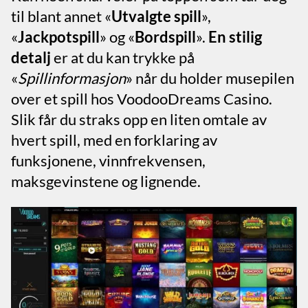
til blant annet «
Utvalgte spill
»,
«
Jackpotspill
» og «
Bordspill
».
En stilig
detalj
er at du kan trykke på
«
Spillinformasjon
» når du holder musepilen
over et spill hos VoodooDreams Casino.
Slik får du straks opp en liten omtale av
hvert spill, med en forklaring av
funksjonene, vinnfrekvensen,
maksgevinstene og lignende.