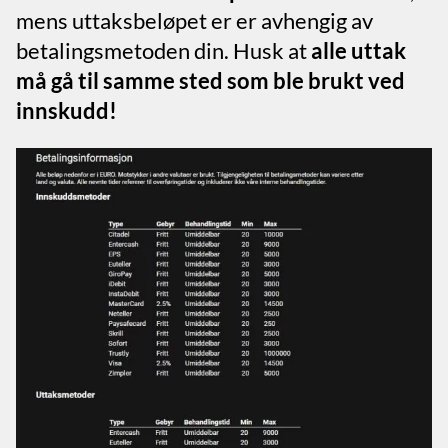
mens uttaksbeløpet er er avhengig av
betalingsmetoden din. Husk at
alle uttak
må gå til samme sted som ble brukt ved
innskudd!