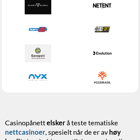
Casinopånett
elsker
å teste tematiske
nettcasinoer
, spesielt når de er av
høy