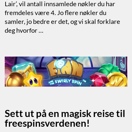
Lair’, vil antall innsamlede nøkler du har
fremdeles være 4. Jo flere nøkler du
samler, jo bedre er det, og vi skal forklare
deg hvorfor …
Sett ut på en magisk reise til
freespinsverdenen!