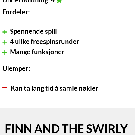
Fordeler:
Spennende spill
4 ulike freespinsrunder
Mange funksjoner
Ulemper:
Kan ta lang tid å samle nøkler
FINN AND THE SWIRLY