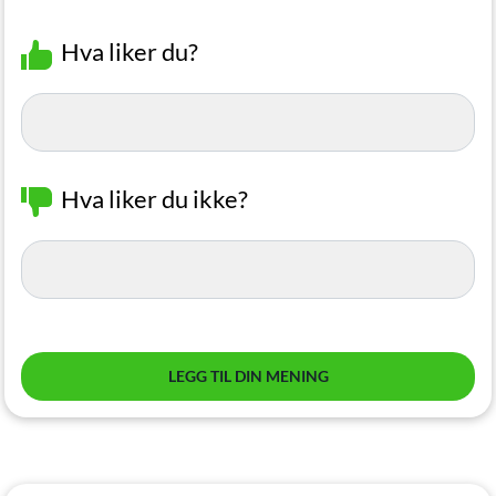
Hva liker du?
Hva liker du ikke?
LEGG TIL DIN MENING