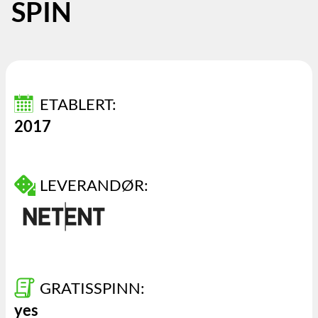
SPIN
ETABLERT:
2017
LEVERANDØR:
GRATISSPINN:
yes