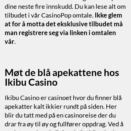
dine neste fire innskudd. Du kan lese alt om
tilbudet i vår CasinoPop omtale.
Ikke glem
at for å motta det eksklusive tilbudet må
man registrere seg via linken i omtalen
vår
.
Møt de blå apekattene hos
Ikibu Casino
Ikibu Casino er casinoet hvor du finner blå
apekatter kalt ikkier rundt på siden. Her
blir du tatt med på en casinoreise der du
drar fra øy til øy og fullfører oppdrag. Ved å