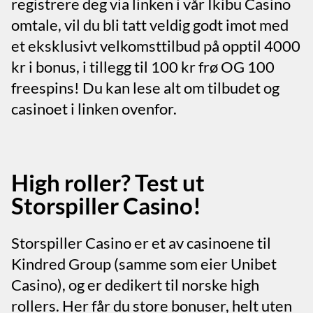
registrere deg via linken i vår Ikibu Casino
omtale, vil du bli tatt veldig godt imot med
et eksklusivt velkomsttilbud på opptil 4000
kr i bonus, i tillegg til 100 kr frø OG 100
freespins! Du kan lese alt om tilbudet og
casinoet i linken ovenfor.
High roller? Test ut
Storspiller Casino!
Storspiller Casino er et av casinoene til
Kindred Group (samme som eier Unibet
Casino), og er dedikert til norske high
rollers. Her får du store bonuser, helt uten