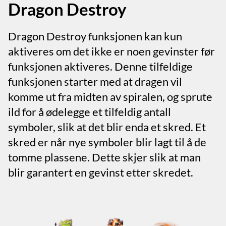
Dragon Destroy
Dragon Destroy funksjonen kan kun
aktiveres om det ikke er noen gevinster før
funksjonen aktiveres. Denne tilfeldige
funksjonen starter med at dragen vil
komme ut fra midten av spiralen, og sprute
ild for å ødelegge et tilfeldig antall
symboler, slik at det blir enda et skred. Et
skred er når nye symboler blir lagt til å de
tomme plassene. Dette skjer slik at man
blir garantert en gevinst etter skredet.