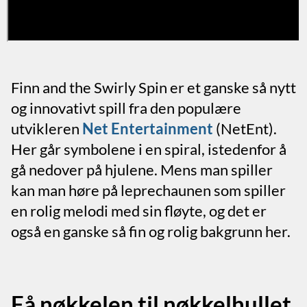
Finn and the Swirly Spin er et ganske så nytt
og innovativt spill fra den populære
utvikleren
Net Entertainment
(NetEnt).
Her går symbolene i en spiral, istedenfor å
gå nedover på hjulene. Mens man spiller
kan man høre på leprechaunen som spiller
en rolig melodi med sin fløyte, og det er
også en ganske så fin og rolig bakgrunn her.
Få nøkkelen til nøkkelhullet