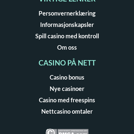
Personvernerklæring
Informasjonskapsler
Spill casino med kontroll
Om oss
CASINO PÅ NETT
Casino bonus
Nye casinoer
Casino med freespins
Nettcasino omtaler