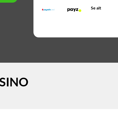
Se alt
SINO