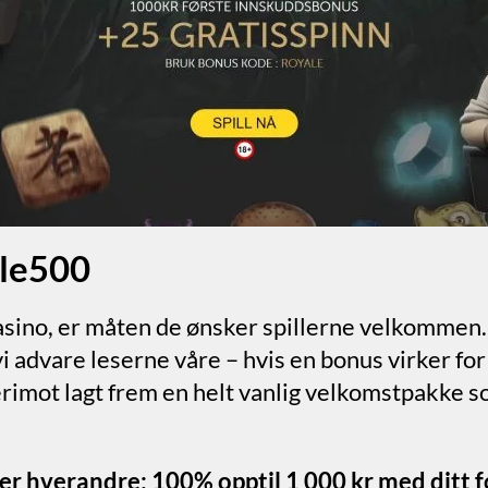
ale500
sino, er måten de ønsker spillerne velkommen. 
advare leserne våre – hvis en bonus virker for g
imot lagt frem en helt vanlig velkomstpakke som
ter hverandre: 100% opptil 1 000 kr med ditt 