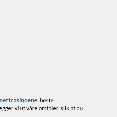
 nettcasinoene
, beste
ger vi ut våre omtaler, slik at du
.