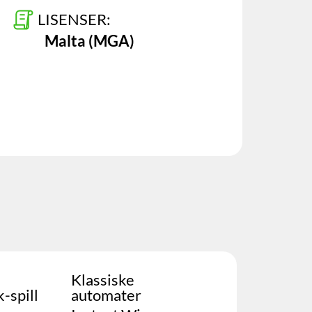
LISENSER:
Malta (MGA)
Klassiske
-spill
automater