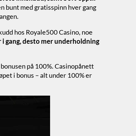
 en bunt med gratisspinn hver gang
angen.
nskudd hos Royale500 Casino, noe
r i gang, desto mer underholdning
nte bonusen på 100%. Casinopånett
øpet i bonus – alt under 100% er