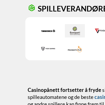
SPILLEVERANDØRE
Casinopånett fortsetter å fryde
s
spilleautomatene og de beste
cas
og andre spillere kan finne frem ti