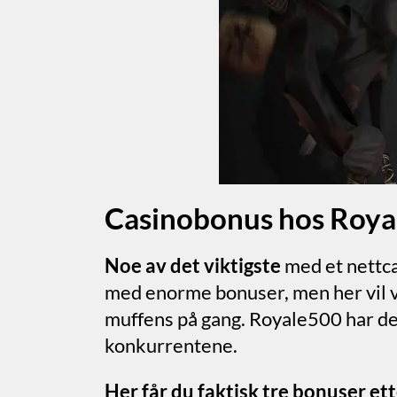
Casinobonus hos Roy
Noe av det viktigste
med et nettca
med enorme bonuser, men her vil vi 
muffens på gang. Royale500 har der
konkurrentene.
Her får du faktisk tre bonuser et