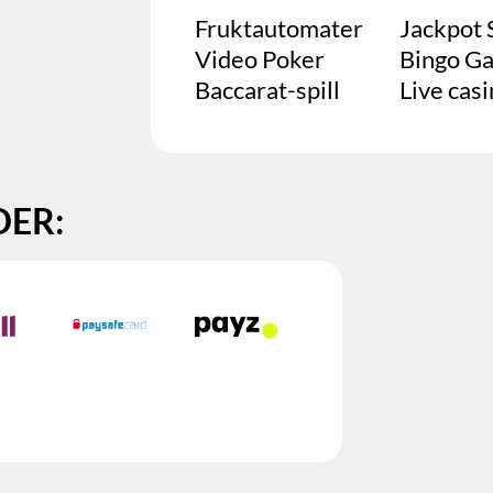
Fruktautomater
Jackpot 
Video Poker
Bingo G
Baccarat-spill
Live casi
ER: