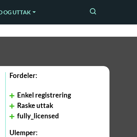
D OG UTTAK
Fordeler:
Enkel registrering
Raske uttak
fully_licensed
Ulemper: