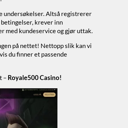
re undersøkelser. Altså registrerer
 betingelser, krever inn
er med kundeservice og gjør uttak.
en på nettet! Nettopp slik kan vi
vis du finner et passende
t –
Royale500 Casino!