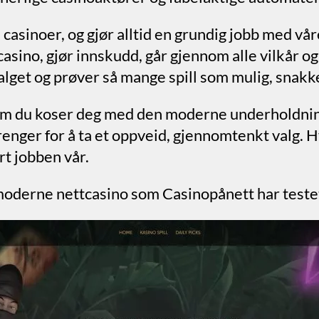
 casinoer, og gjør alltid en grundig jobb med vå
casino, gjør innskudd, går gjennom alle vilkår og
lget og prøver så mange spill som mulig, snakk
om du koser deg med den moderne underholdning
renger for å ta et oppveid, gjennomtenkt valg. H
rt jobben vår.
moderne nettcasino som Casinopånett har teste