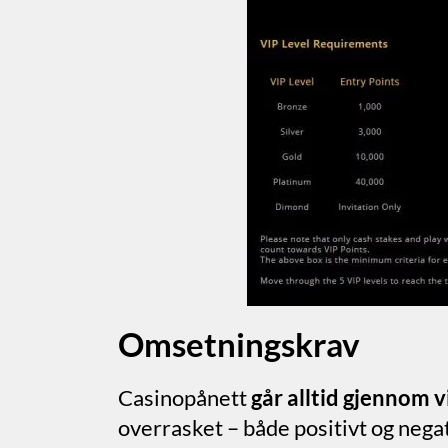
Omsetningskrav
Casinopånett
går alltid gjennom v
overrasket – både positivt og negat