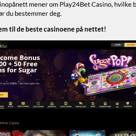
sinopånett mener om Play24Bet Casino, hvilke b
 før du bestemmer deg.
frem til de beste casinoene på nettet!