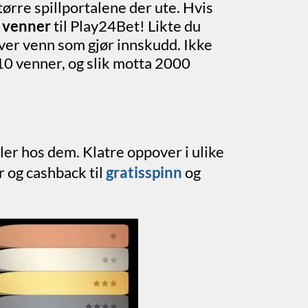
ørre spillportalene der ute. Hvis
 venner
til Play24Bet! Likte du
hver venn som gjør innskudd. Ikke
10 venner, og slik motta 2000
ler hos dem. Klatre oppover i ulike
r og cashback til
gratisspinn
og