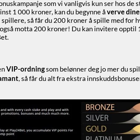
onuskampanje som vi vanligvis kun ser hos de st
minst 1 000 kroner, kan du begynne å
verve dine
spillere, så får du 200 kroner å spille med for 
 også motta 200 kroner! Du kan invitere opptil 
et.
en
VIP-ordning
som belønner deg jo mer du spil
diamant
, så får du alt fra ekstra innskuddsbonuse