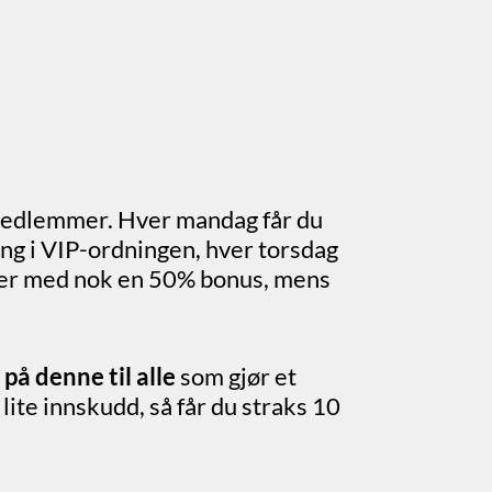
 medlemmer. Hver mandag får du
eng i VIP-ordningen, hver torsdag
mmer med nok en 50% bonus, mens
 på denne til alle
som gjør et
ite innskudd, så får du straks 10