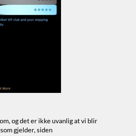
m, og det er ikke uvanlig at vi blir
 som gjelder, siden