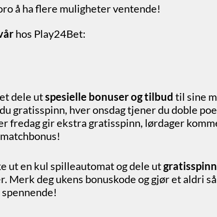
moro å ha flere muligheter ventende!
vår
hos Play24Bet:
et dele ut
spesielle bonuser og tilbud
til sine
 du gratisspinn, hver onsdag tjener du doble po
er fredag gir ekstra gratisspinn, lørdager ko
 matchbonus!
e ut en kul spilleautomat og dele ut
gratisspinn
 Merk deg ukens bonuskode og gjør et aldri så l
t, spennende!