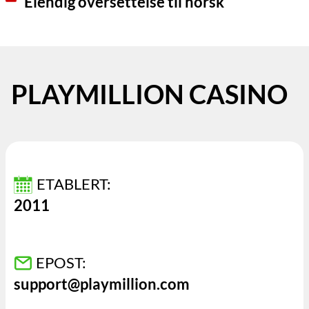
Elendig oversettelse til norsk
PLAYMILLION CASINO
ETABLERT:
2011
EPOST:
support@playmillion.com