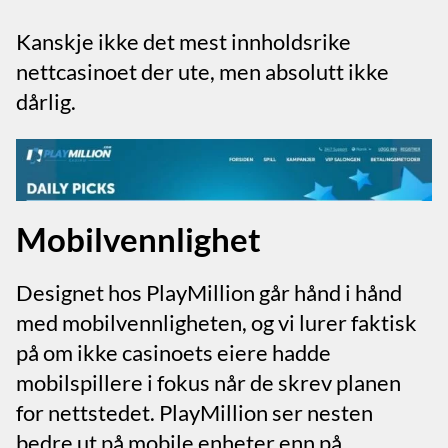
Kanskje ikke det mest innholdsrike
nettcasinoet der ute, men absolutt ikke
dårlig.
Mobilvennlighet
Designet hos PlayMillion går hånd i hånd
med mobilvennligheten, og vi lurer faktisk
på om ikke casinoets eiere hadde
mobilspillere i fokus når de skrev planen
for nettstedet. PlayMillion ser nesten
bedre ut på mobile enheter enn på