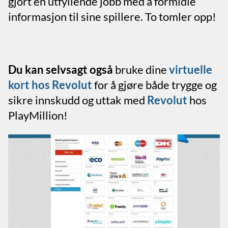
gjort en utfyllende jobb med å formidle
informasjon til sine spillere. To tomler opp!
Du kan selvsagt også
bruke dine
virtuelle
kort hos Revolut
for å gjøre både trygge og
sikre innskudd og uttak med
Revolut
hos
PlayMillion!