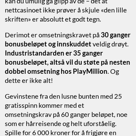
kan du umulig gå glipp av de – det at
nettcasinoet ikke prøver å skjule «den lille
skriften» er absolutt et godt tegn.
Derimot er omsetningskravet på
30 ganger
bonusbeløpet
og innskuddet
veldig drøyt.
Industristandarden er 35 ganger
bonusbeløpet, altså vil du støte på nesten
dobbel omsetning hos PlayMillion
. Og
dette er ikke alt!
Gevinstene fra den lusne bunten med 25
gratisspinn kommer med et
omsetningskrav på 60 ganger beløpet, noe
som er hårreisende og helt uforståelig.
Spille for 6 000 kroner for å frigjøre en