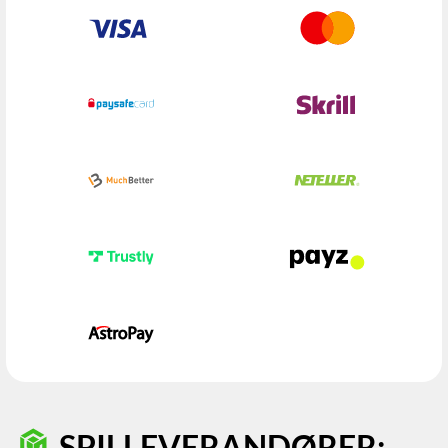
SPILLEVERANDØRER: