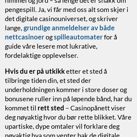
himmel og jord – så lenge det er snakk om
pengespill. Ja, vi får med oss alt som skjer i
det digitale casinouniverset, og skriver
lange,
grundige anmeldelser av både
nettcasinoer
og
spilleautomater
for å
guide våre lesere mot lukrative,
fordelaktige opplevelser.
Hvis du er på utkikk
etter et sted å
tilbringe tiden din, et sted der
underholdningen kommer i store doser og
bonusene ruller inn på løpende bånd, har du
kommet til
rett sted
– Casinopånett viser
deg nøyaktig hvor du bør rette blikket. Våre
upartiske, dype omtaler vil forklare deg
nøyaktig hva som venter bak de digitale