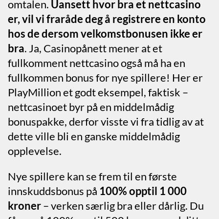
omtalen.
Uansett hvor bra et nettcasino
er, vil vi fraråde deg å registrere en konto
hos de dersom velkomstbonusen ikke er
bra
. Ja, Casinopånett mener at et
fullkomment nettcasino også må ha en
fullkommen bonus for nye spillere! Her er
PlayMillion et godt eksempel, faktisk –
nettcasinoet byr på en middelmådig
bonuspakke, derfor visste vi fra tidlig av at
dette ville bli en ganske middelmådig
opplevelse.
Nye spillere kan se frem til en første
innskuddsbonus på
100% opptil 1 000
kroner
– verken særlig bra eller dårlig. Du