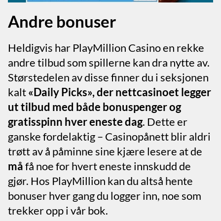
Andre bonuser
Heldigvis har PlayMillion Casino en rekke
andre tilbud som spillerne kan dra nytte av.
Størstedelen av disse finner du i seksjonen
kalt
«Daily Picks», der nettcasinoet legger
ut tilbud med både bonuspenger og
gratisspinn hver eneste dag
. Dette er
ganske fordelaktig – Casinopånett blir aldri
trøtt av å påminne sine kjære lesere at de
må
få noe for hvert eneste innskudd de
gjør. Hos PlayMillion kan du altså hente
bonuser hver gang du logger inn, noe som
trekker opp i vår bok.