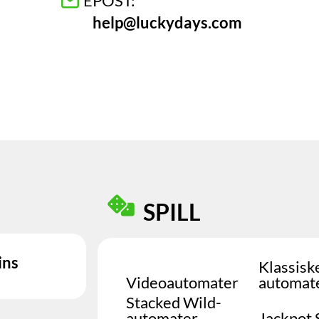
EPOST:
help@luckydays.com
SPILL
ins
Klassisk
Videoautomater
automat
Stacked Wild-
automater
Jackpot 