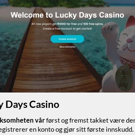
y Days Casino
rksomheten vår
først og fremst takket være d
registrerer en konto og gjør sitt første innskudd.