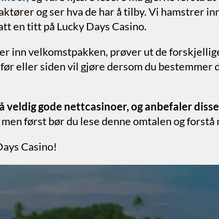
 aktører og ser hva de har å tilby. Vi hamstrer i
att en titt på Lucky Days Casino.
er inn velkomstpakken, prøver ut de forskjellig
før eller siden vil gjøre dersom du bestemmer 
veldig gode nettcasinoer, og anbefaler disse g
 men først bør du lese denne omtalen og forstå
Days Casino!