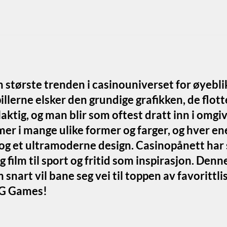
tørste trenden i casinouniverset for øyeblikke
pillerne elsker den grundige grafikken, de flot
tig, og man blir som oftest dratt inn i omgive
r i mange ulike former og farger, og hver en
 og et ultramoderne design. Casinopånett har 
film til sport og fritid som inspirasjon. Denn
art vil bane seg vei til toppen av favorittlis
IG Games!