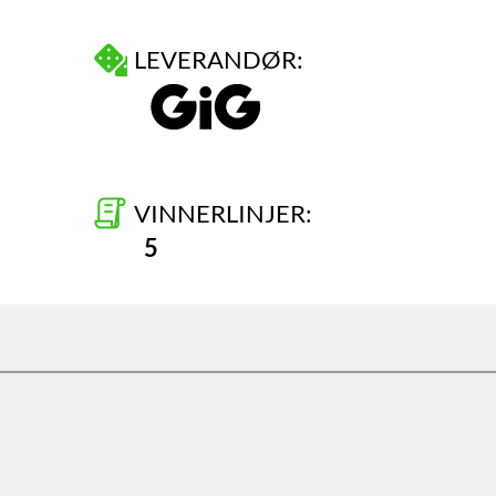
LEVERANDØR:
VINNERLINJER:
5