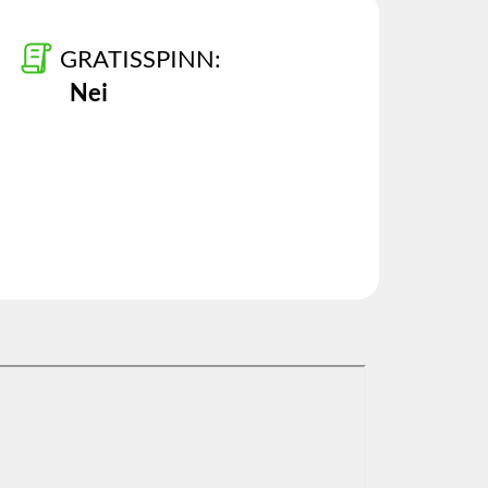
GRATISSPINN:
Nei