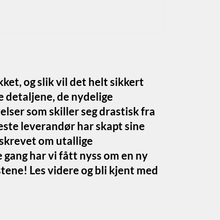
t, og slik vil det helt sikkert
te detaljene, de nydelige
lser som skiller seg drastisk fra
este leverandør har skapt sine
skrevet om utallige
e gang har vi fått nyss om en ny
tene! Les videre og bli kjent med