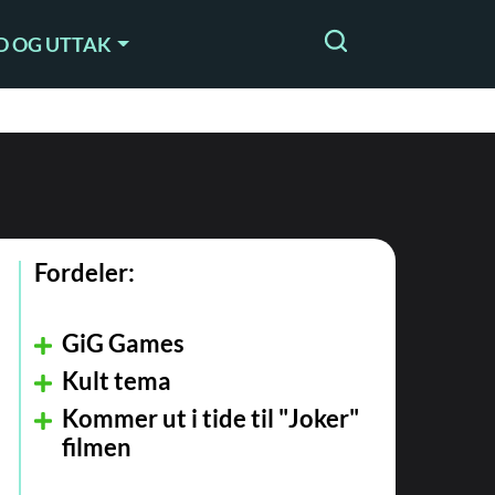
D OG UTTAK
Fordeler:
GiG Games
Kult tema
Kommer ut i tide til "Joker"
filmen