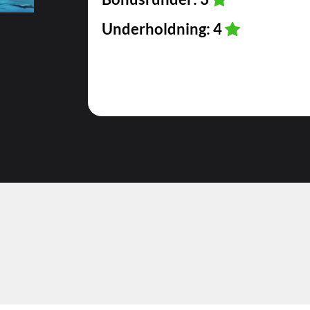
Underholdning: 4