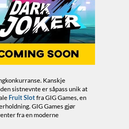
 sangkonkurranse. Kanskje
den sistnevnte er såpass unik at
fale
Fruit Slot
fra GIG Games, en
derholdning. GIG Games gjør
venter fra en moderne