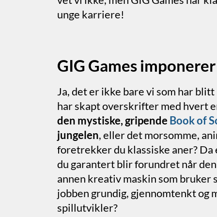
unge karriere!
GIG Games imponerer 
Ja, det er ikke bare vi som har bl
har skapt overskrifter med hvert en
den mystiske, gripende
Book of S
jungelen
, eller det morsomme, an
foretrekker du klassiske aner? Da
du garantert blir forundret når de
annen kreativ maskin som bruker s
jobben grundig, gjennomtenkt og m
spillutvikler?