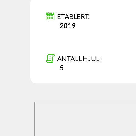
ETABLERT:
2019
ANTALL HJUL:
5