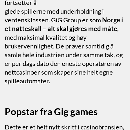
fortsetter å
glede spillerne med underholdning i
verdensklassen. GiG Group er som
Norge i
et nøtteskall
– alt skal gjøres med måte
,
med maksimal kvalitet og høy
brukervennlighet. De prøver samtidig å
samle hele industrien under samme tak, og
er per dags dato den eneste operatøren av
nettcasinoer som skaper sine helt egne
spilleautomater.
Popstar fra Gig games
Dette er et helt nytt skritt i casinobransjen,