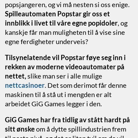
popsjangeren, og vi må nesten si oss enige.
Spilleautomaten Popstar gir oss et
innblikk i livet til våre egne
popidoler
, og
kanskje får man muligheten til å vise sine
egne ferdigheter underveis?
Tilsynelatende vil Popstar føye seg inn i
rekken av moderne videoautomater på
nettet,
slike man ser i alle mulige
nettcasinoer
. Det som derimot får denne
maskinen til å stå ut i mengden er alt
arbeidet GiG Games legger i den.
GiG Games har fra tidlig av stått hardt
på
sitt ønske
om å dytte spillindustrien frem