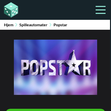
Hjem
Spilleautomater
Popstar