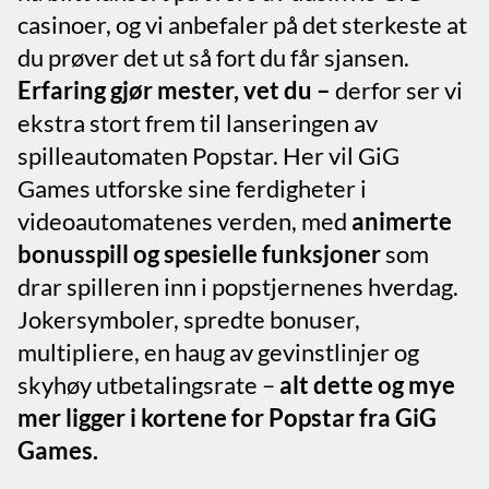
casinoer, og vi anbefaler på det sterkeste at
du prøver det ut så fort du får sjansen.
Erfaring gjør mester, vet du –
derfor ser vi
ekstra stort frem til lanseringen av
spilleautomaten Popstar. Her vil GiG
Games utforske sine ferdigheter i
videoautomatenes verden, med
animerte
bonusspill og spesielle
funksjoner
som
drar spilleren inn i popstjernenes hverdag.
Jokersymboler, spredte bonuser,
multipliere, en haug av gevinstlinjer og
skyhøy utbetalingsrate –
alt dette og mye
mer ligger i
kortene for Popstar fra GiG
Games.