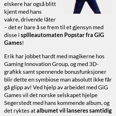
elskere har også blitt
kjent med hans
vakre, drivende låter
– det er bare å se frem til et gjensyn med
disse i
spilleautomaten Popstar fra GiG
Games
!
Erik har jobbet hardt med magikerne hos
Gaming Innovation Group, og med 3D-
grafikk samt spennende bonusfunksjoner
blir dette en symbiose man absolutt ikke får
gå glipp av! Ved hjelp av arbeidet med GiG
Games vil det norske selskapet hjelpe
Segerstedt med hans kommende album, og
det ryktes at
albumet vil lanseres samtidig