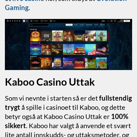
Gaming
.
Kaboo Casino Uttak
Som vi nevnte i starten så er det
fullstendig
trygt
å spille i casinoet til Kaboo, og dette
betyr også at Kaboo Casino Uttak er
100%
sikkert
. Kaboo har valgt å anvende et svært
lite antall innskudds- og uttaksmetoder, og