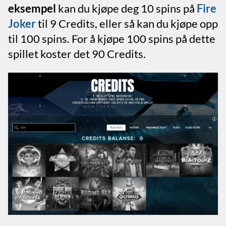
eksempel
kan du kjøpe deg 10 spins på
Fire
Joker
til 9 Credits, eller så kan du kjøpe opp
til 100 spins. For å kjøpe 100 spins på dette
spillet koster det 90 Credits.