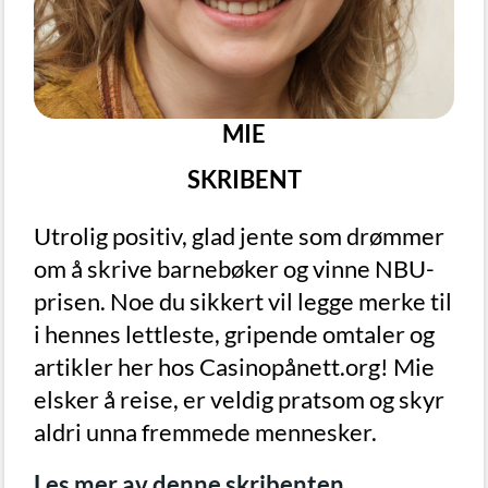
MIE
SKRIBENT
Utrolig positiv, glad jente som drømmer
om å skrive barnebøker og vinne NBU-
prisen. Noe du sikkert vil legge merke til
i hennes lettleste, gripende omtaler og
artikler her hos Casinopånett.org! Mie
elsker å reise, er veldig pratsom og skyr
aldri unna fremmede mennesker.
Les mer av denne skribenten