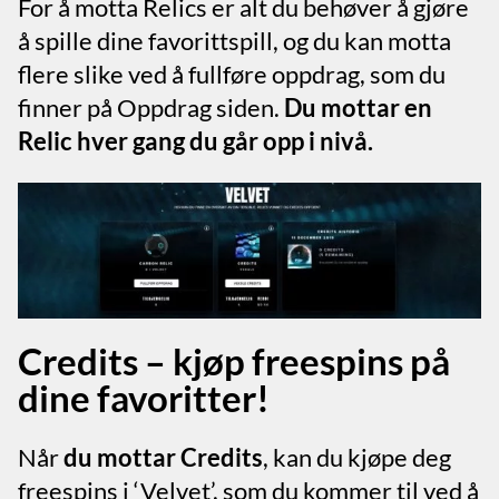
For å motta Relics er alt du behøver å gjøre
å spille dine favorittspill, og du kan motta
flere slike ved å fullføre oppdrag, som du
finner på Oppdrag siden.
Du mottar en
Relic hver gang du går opp i nivå.
Credits – kjøp freespins på
dine favoritter!
Når
du mottar Credits
, kan du kjøpe deg
freespins i ‘Velvet’, som du kommer til ved å