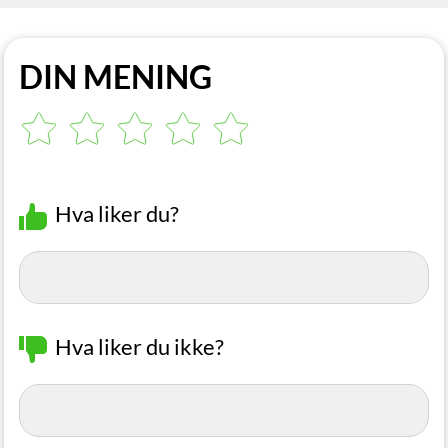
DIN MENING
Hva liker du?
Hva liker du ikke?