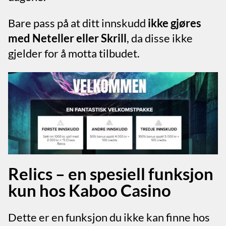
Bare pass på at ditt innskudd
ikke gjøres
med Neteller eller Skrill
, da disse ikke
gjelder for å motta tilbudet.
Relics – en spesiell funksjon
kun hos Kaboo Casino
Dette er en funksjon du ikke kan finne hos