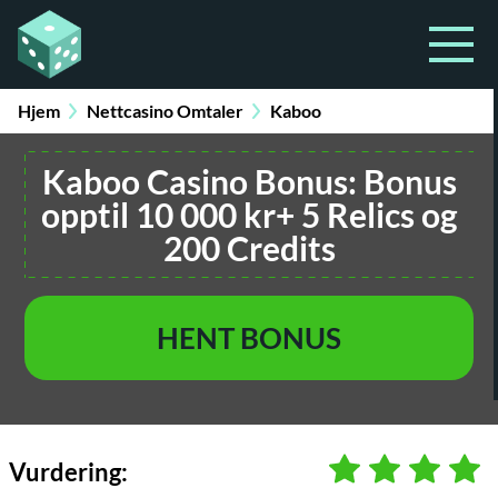
Hjem
Nettcasino Omtaler
Kaboo
Kaboo Casino Bonus: Bonus
opptil 10 000 kr+ 5 Relics og
200 Credits
HENT BONUS
Vurdering: