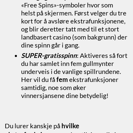
«Free Spins»-symboler hvor som
helst på skjermen. Først velger du tre
kort for å avsløre ekstrafunksjonene,
og blir deretter tatt med til et stort
landbasert casino (som bakgrunn) der
dine spinn går i gang.
SUPER-gratisspinn
: Aktiveres så fort
du har samlet inn fem gullmynter
underveis i de vanlige spillrundene.
Her vil du få
fem
ekstrafunksjoner
samtidig, noe som øker
vinnersjansene dine betydelig!
Du lurer kanskje på
hvilke