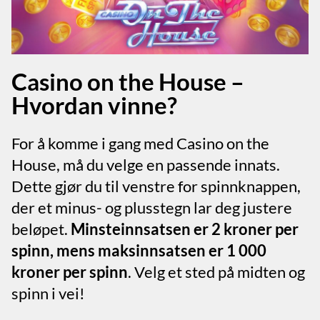
Casino on the House –
Hvordan vinne?
For å komme i gang med Casino on the
House, må du velge en passende innats.
Dette gjør du til venstre for spinnknappen,
der et minus- og plusstegn lar deg justere
beløpet.
Minsteinnsatsen er 2 kroner per
spinn, mens maksinnsatsen er 1 000
kroner per spinn
. Velg et sted på midten og
spinn i vei!