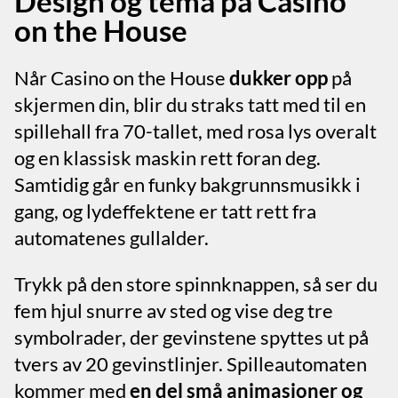
Design og tema på Casino
on the House
Når Casino on the House
dukker opp
på
skjermen din, blir du straks tatt med til en
spillehall fra 70-tallet, med rosa lys overalt
og en klassisk maskin rett foran deg.
Samtidig går en funky bakgrunnsmusikk i
gang, og lydeffektene er tatt rett fra
automatenes gullalder.
Trykk på den store spinnknappen, så ser du
fem hjul snurre av sted og vise deg tre
symbolrader, der gevinstene spyttes ut på
tvers av 20 gevinstlinjer. Spilleautomaten
kommer med
en del små animasjoner og