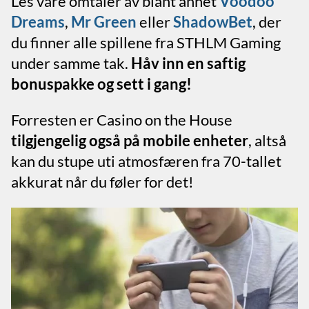
Les våre omtaler av blant annet
Voodoo
Dreams
,
Mr Green
eller
ShadowBet
, der
du finner alle spillene fra STHLM Gaming
under samme tak.
Håv inn en saftig
bonuspakke og sett i gang!
Forresten er Casino on the House
tilgjengelig også på mobile enheter
, altså
kan du stupe uti atmosfæren fra 70-tallet
akkurat når du føler for det!