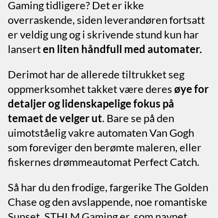
Gaming tidligere? Det er ikke
overraskende, siden leverandøren fortsatt
er veldig ung og i skrivende stund kun har
lansert
en liten håndfull med automater.
Derimot har de allerede tiltrukket seg
oppmerksomhet takket være deres
øye for
detaljer og lidenskapelige fokus på
temaet de velger ut
. Bare se på den
uimotståelig vakre automaten Van Gogh
som foreviger den berømte maleren, eller
fiskernes drømmeautomat Perfect Catch.
Så har du den frodige, fargerike The Golden
Chase og den avslappende, noe romantiske
Sunset. STHLM Gaming er, som navnet