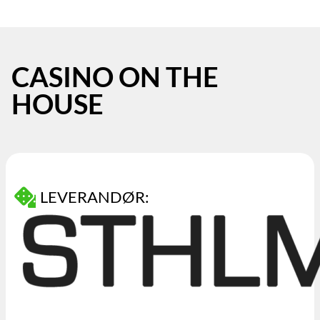
CASINO ON THE
HOUSE
LEVERANDØR: