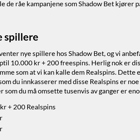
lle de råe kampanjene som Shadow Bet kjører på
 spillere
nter nye spillere hos Shadow Bet, og vi anbefa
til 10.000 kr + 200 freespins. Herlig nok er di
samme som at vi kan kalle dem Realspins. Dette e
ter som du innkasserer med disse Realspins er n
r som du må omsette tusenvis av ganger er enorm.
kr + 200 Realspins
r
r