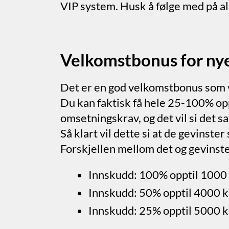
VIP system. Husk å følge med på a
Velkomstbonus for nye
Det er en god velkomstbonus som ve
Du kan faktisk få hele 25-100% opp
omsetningskrav, og det vil si det 
Så klart vil dette si at de gevins
Forskjellen mellom det og gevinste
Innskudd: 100% opptil 1000 
Innskudd: 50% opptil 4000 k
Innskudd: 25% opptil 5000 k