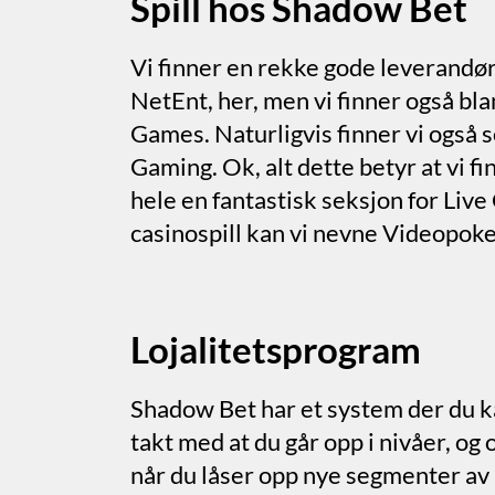
Spill hos Shadow Bet
Vi finner en rekke gode leverandøre
NetEnt, her, men vi finner også b
Games. Naturligvis finner vi også s
Gaming. Ok, alt dette betyr at vi f
hele en fantastisk seksjon for Live
casinospill kan vi nevne Videopok
Lojalitetsprogram
Shadow Bet har et system der du kan
takt med at du går opp i nivåer, og 
når du låser opp nye segmenter av 