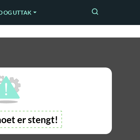
D OG UTTAK
oet er stengt!