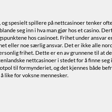
d, og spesielt spillere på nettcasinoer tenker of
blande seg inn i hva man gjør hos et casino. Der
lgspunktene hos casinoet. Frihet under ansvar e
het eller noe særlig ansvar. Det er ikke alle no
ersonlig frihet. Dette er en av grunnene til at
å utenlandske nettcasinoer i stedet for å finne s
pol til formynderiet, og det kjennes både befri
t å like for voksne mennesker.