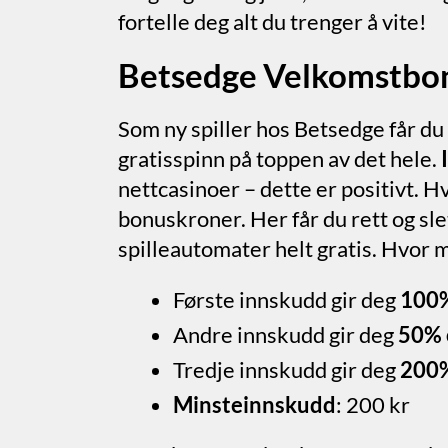
fortelle deg alt du trenger å vite!
Betsedge Velkomstbo
Som ny spiller hos Betsedge får du
gratisspinn på toppen av det hele.
nettcasinoer – dette er positivt. H
bonuskroner. Her får du rett og sl
spilleautomater helt gratis. Hvor 
Første innskudd gir deg
100%
Andre innskudd gir deg
50% o
Tredje innskudd gir deg
200%
Minsteinnskudd
: 200 kr