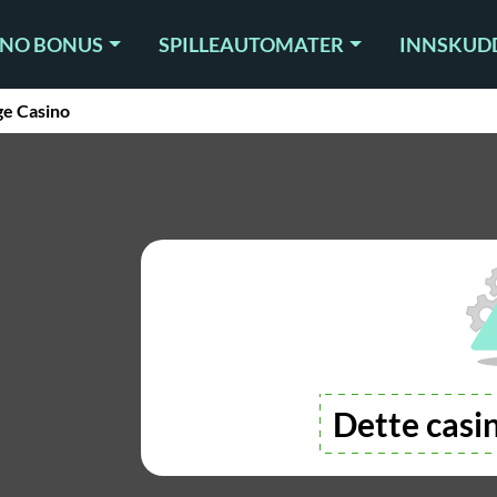
INO BONUS
SPILLEAUTOMATER
INNSKUD
ge Casino
Dette casin