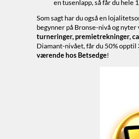
en tusenlapp, så får du hele
Som sagt har du også en lojalitetso
begynner på Bronse-nivå og nyter 
turneringer, premietrekninger, c
Diamant-nivået, får du 50% opptil 
værende hos Betsedge
!