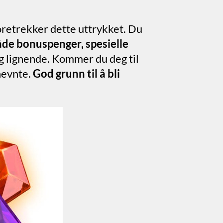
foretrekker dette uttrykket. Du
de bonuspenger, spesielle
g lignende. Kommer du deg til
nevnte.
God grunn til å bli