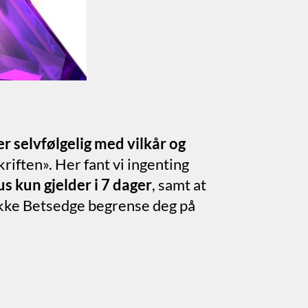
r selvfølgelig med vilkår og
kriften». Her fant vi ingenting
us kun gjelder i 7 dager
, samt at
 ikke Betsedge begrense deg på