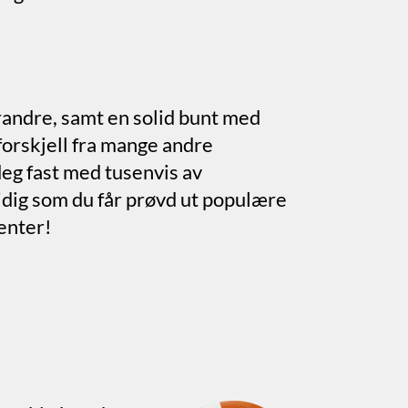
erandre, samt en solid bunt med
l forskjell fra mange andre
deg fast med tusenvis av
idig som du får prøvd ut populære
venter!