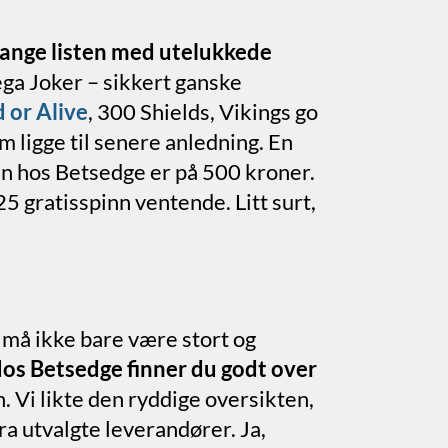
 lange listen med utelukkede
ga Joker – sikkert ganske
 or Alive
, 300 Shields, Vikings go
em ligge til senere anledning. En
en hos Betsedge er på 500 kroner.
225 gratisspinn ventende. Litt surt,
t må ikke bare være stort og
os Betsedge finner du godt over
Vi likte den ryddige oversikten,
fra utvalgte leverandører. Ja,