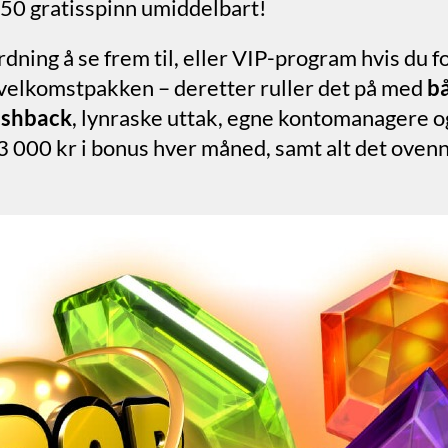
 150 gratisspinn umiddelbart!
rdning å se frem til, eller VIP-program hvis du 
velkomstpakken – deretter ruller det på med
bå
ashback
, lynraske uttak, egne kontomanagere o
3 000 kr i bonus hver måned, samt alt det oven