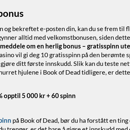
bonus
en og bekreftet e-posten din, kan du se frem til f
nner alltid med velkomstbonusen, siden dette e
 meddele om en herlig bonus – gratisspinn ute
Casino vil gi deg 10 gratisspinn på den berømte
 gjøre ditt første innskudd. Slik kan du teste ne
snurret hjulene i Book of Dead tidligere, er dette
 opptil 5 000 kr + 60 spinn
pinn
på Book of Dead, bør du ha forstått en ting
du trenger, er det bare å gjøre et innskudd med