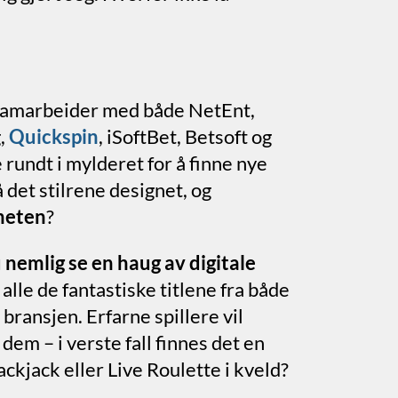
o samarbeider med både NetEnt,
g,
Quickspin
, iSoftBet, Betsoft og
 rundt i mylderet for å finne nye
 det stilrene designet, og
gheten
?
 nemlig se en haug av digitale
 alle de fantastiske titlene fra både
ransjen. Erfarne spillere vil
dem – i verste fall finnes det en
ackjack eller Live Roulette i kveld?