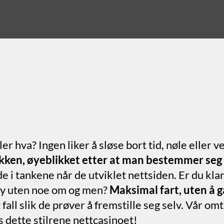
ller hva? Ingen liker å sløse bort tid, nøle eller
ekken, øyeblikket etter at man bestemmer seg
 tankene når de utviklet nettsiden. Er du klar 
gøy uten noe om og men?
Maksimal fart, uten å g
rt fall slik de prøver å fremstille seg selv. Vår o
s dette stilrene nettcasinoet!