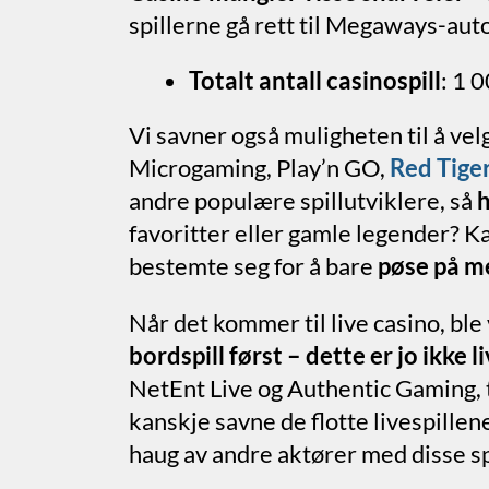
spillerne gå rett til Megaways-au
Totalt antall casinospill
: 1 
Vi savner også muligheten til å ve
Microgaming, Play’n GO,
Red Tige
andre populære spillutviklere, så
h
favoritter eller gamle legender? Ka
bestemte seg for å bare
pøse på me
Når det kommer til live casino, ble 
bordspill først – dette er jo ikke l
NetEnt Live og Authentic Gaming, t
kanskje savne de flotte livespillen
haug av andre aktører med disse spi