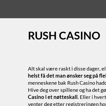
RUSH CASINO
Alt skal være raskt i disse dager, e
helst få det man ønsker seg på fl
menneskene bak Rush Casino hadde i
Hive deg over spillene og ha det 
Casino i et nøtteskall
. Eller i hve
venter deg etter registreringen ho