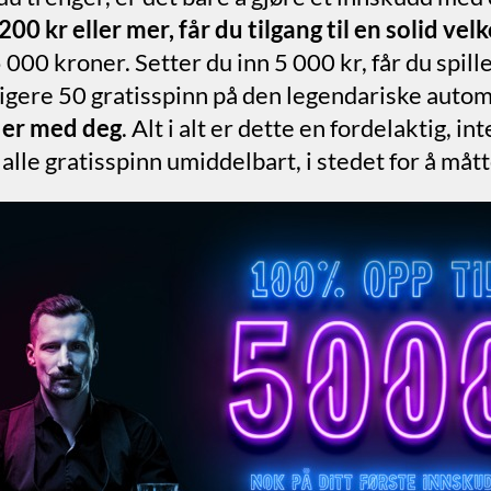
200 kr eller mer, får du tilgang til en solid v
 5 000 kroner. Setter du inn 5 000 kr, får du sp
ere 50 gratisspinn på den legendariske automa
n er med deg
. Alt i alt er dette en fordelaktig, 
alle gratisspinn umiddelbart, i stedet for å må