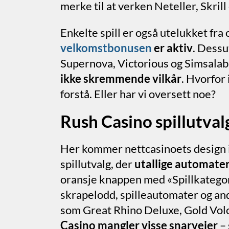
merke til at verken Neteller, Skril
Enkelte spill er også utelukket fr
velkomstbonusen
er aktiv
. Dessu
Supernova, Victorious og Simsalabin
ikke skremmende vilkår
. Hvorfor 
forstå. Eller har vi oversett noe?
Rush Casino spillutval
Her kommer nettcasinoets design inn
spillutvalg, der
utallige automater
oransje knappen med «Spillkategorie
skrapelodd, spilleautomater og and
som Great Rhino Deluxe, Gold Volc
Casino mangler visse snarveier
– 