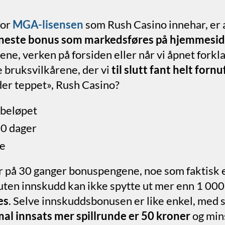
for
MGA-lisensen
som Rush Casino innehar, er at
neste bonus som markedsføres på hjemmeside
ne, verken på forsiden eller når vi åpnet forkl
 bruksvilkårene, der vi
til slutt fant helt for
der teppet», Rush Casino?
sbeløpet
30 dager
de
r på 30 ganger bonuspengene, noe som faktisk 
 uten innskudd kan ikke spytte ut mer enn 1 000
es
. Selve innskuddsbonusen er like enkel, med 
al innsats mer spillrunde er 50 kroner
og min