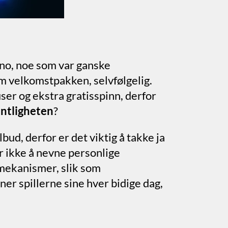
ino, noe som var ganske
 velkomstpakken, selvfølgelig.
user og ekstra gratisspinn, derfor
entligheten
?
ud, derfor er det viktig å takke ja
or ikke å nevne personlige
smekanismer, slik som
er spillerne sine hver bidige dag,