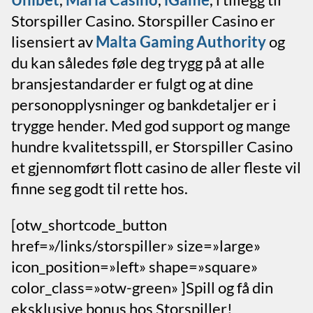
Storspiller Casino. Storspiller Casino er
lisensiert av
Malta Gaming Authority
og
du kan således føle deg trygg på at alle
bransjestandarder er fulgt og at dine
personopplysninger og bankdetaljer er i
trygge hender. Med god support og mange
hundre kvalitetsspill, er Storspiller Casino
et gjennomført flott casino de aller fleste vil
finne seg godt til rette hos.
[otw_shortcode_button
href=»/links/storspiller» size=»large»
icon_position=»left» shape=»square»
color_class=»otw-green» ]Spill og få din
eksklusive bonus hos Storspiller!