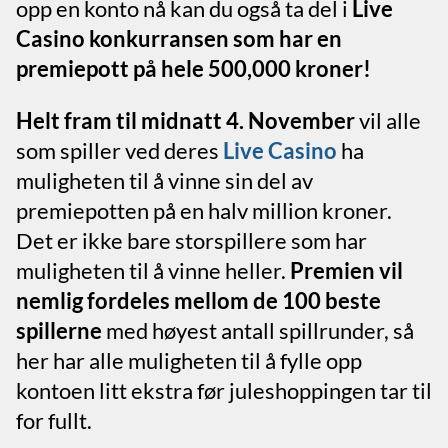
opp en konto nå kan du også ta del i
Live
Casino konkurransen som har en
premiepott på hele 500,000 kroner!
Helt fram til midnatt 4. November
vil alle
som spiller ved deres
Live Casino
ha
muligheten til å vinne sin del av
premiepotten på en halv million kroner.
Det er ikke bare storspillere som har
muligheten til å vinne heller.
Premien vil
nemlig fordeles mellom de 100 beste
spillerne
med høyest antall spillrunder, så
her har alle muligheten til å fylle opp
kontoen litt ekstra før juleshoppingen tar til
for fullt.