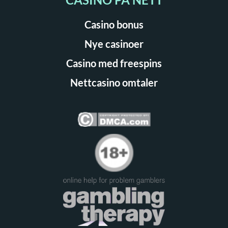
Casino bonus
Nye casinoer
Casino med freespins
Nettcasino omtaler