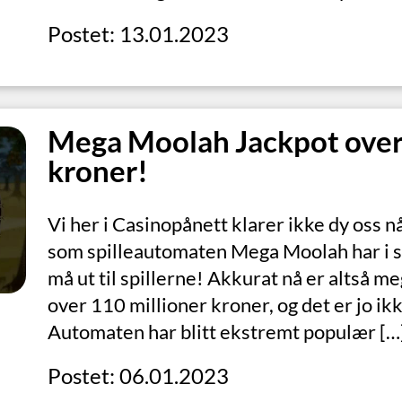
Postet: 13.01.2023
Mega Moolah Jackpot over 
kroner!
Vi her i Casinopånett klarer ikke dy oss nå
som spilleautomaten Mega Moolah har i 
må ut til spillerne! Akkurat nå er altså 
over 110 millioner kroner, og det er jo i
Automaten har blitt ekstremt populær […
Postet: 06.01.2023