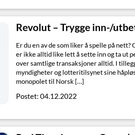
Revolut – Trygge inn-/utbe
Er du en av de som liker å spelle på nett?
er ikke alltid like lett å sette inn og ta u
over samtlige transaksjoner alltid. I tilleg
myndigheter og lotteritilsynet sine håpløs
monopolet til Norsk […]
Postet: 04.12.2022