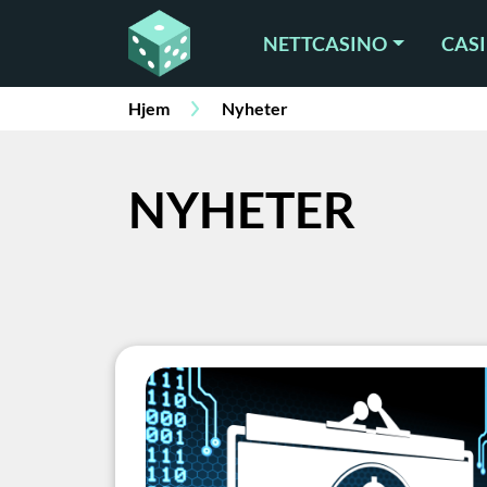
NETTCASINO
CAS
Hjem
Nyheter
NYHETER