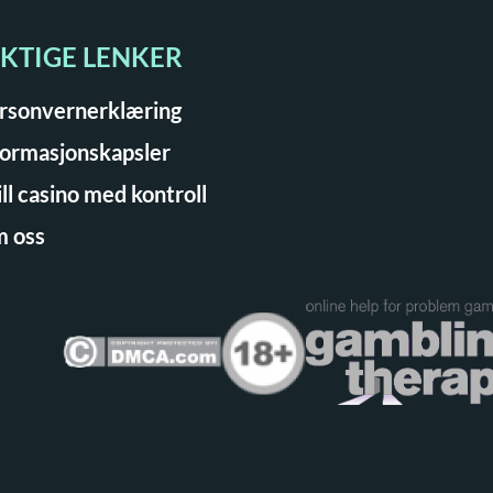
IKTIGE LENKER
rsonvernerklæring
formasjonskapsler
ill casino med kontroll
 oss