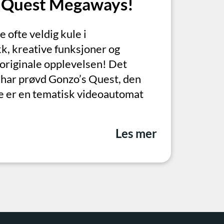
s Quest Megaways!
e ofte veldig kule i
k, kreative funksjoner og
originale opplevelsen! Det
 har prøvd Gonzo’s Quest, den
e er en tematisk videoautomat
Les mer