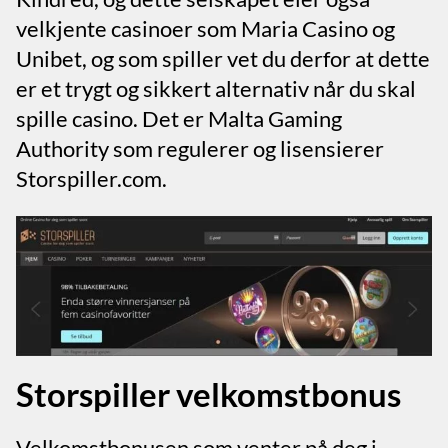
velkjente casinoer som Maria Casino og
Unibet, og som spiller vet du derfor at dette
er et trygt og sikkert alternativ når du skal
spille casino. Det er Malta Gaming
Authority som regulerer og lisensierer
Storspiller.com.
Storspiller velkomstbonus
Velkomstbonusen som venter på deg i