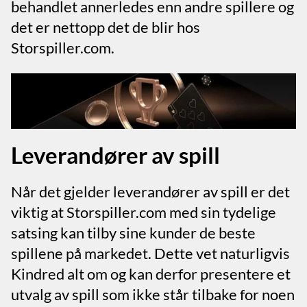
behandlet annerledes enn andre spillere og
det er nettopp det de blir hos
Storspiller.com.
Leverandører av spill
Når det gjelder leverandører av spill er det
viktig at Storspiller.com med sin tydelige
satsing kan tilby sine kunder de beste
spillene på markedet. Dette vet naturligvis
Kindred alt om og kan derfor presentere et
utvalg av spill som ikke står tilbake for noen