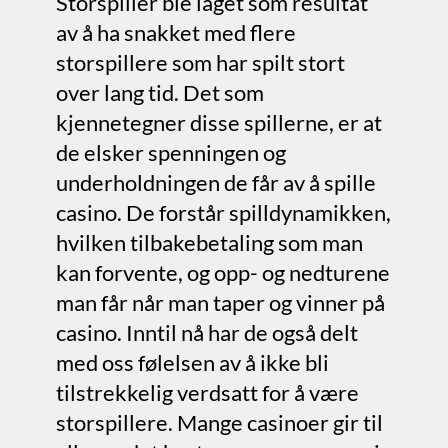
Storspiller ble laget som resultat
av å ha snakket med flere
storspillere som har spilt stort
over lang tid. Det som
kjennetegner disse spillerne, er at
de elsker spenningen og
underholdningen de får av å spille
casino. De forstår spilldynamikken,
hvilken tilbakebetaling som man
kan forvente, og opp- og nedturene
man får når man taper og vinner på
casino. Inntil nå har de også delt
med oss følelsen av å ikke bli
tilstrekkelig verdsatt for å være
storspillere. Mange casinoer gir til