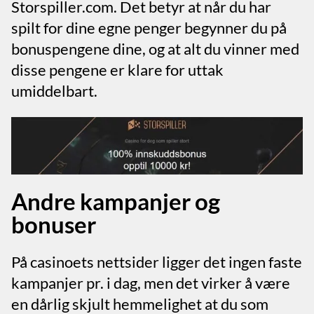
Storspiller.com. Det betyr at når du har
spilt for dine egne penger begynner du på
bonuspengene dine, og at alt du vinner med
disse pengene er klare for uttak
umiddelbart.
Andre kampanjer og
bonuser
På casinoets nettsider ligger det ingen faste
kampanjer pr. i dag, men det virker å være
en dårlig skjult hemmelighet at du som