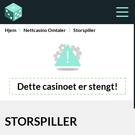
Hjem
Nettcasino Omtaler
Storspiller
Dette casinoet er stengt!
STORSPILLER