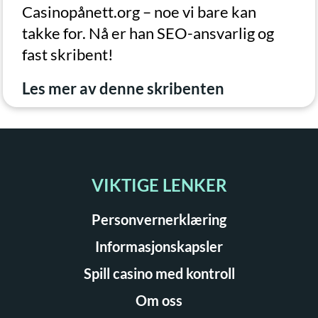
Casinopånett.org – noe vi bare kan
takke for. Nå er han SEO-ansvarlig og
fast skribent!
Les mer av denne skribenten
VIKTIGE LENKER
Personvernerklæring
Informasjonskapsler
Spill casino med kontroll
Om oss