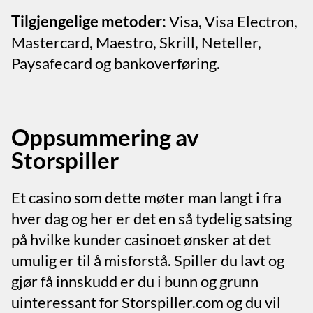
Tilgjengelige metoder:
Visa, Visa Electron,
Mastercard, Maestro, Skrill, Neteller,
Paysafecard og bankoverføring.
Oppsummering av
Storspiller
Et casino som dette møter man langt i fra
hver dag og her er det en så tydelig satsing
på hvilke kunder casinoet ønsker at det
umulig er til å misforstå. Spiller du lavt og
gjør få innskudd er du i bunn og grunn
uinteressant for Storspiller.com og du vil