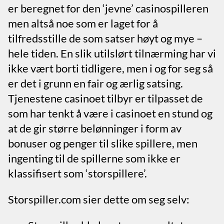
er beregnet for den ‘jevne’ casinospilleren
men altså noe som er laget for å
tilfredsstille de som satser høyt og mye –
hele tiden. En slik utilslørt tilnærming har vi
ikke vært borti tidligere, men i og for seg så
er det i grunn en fair og ærlig satsing.
Tjenestene casinoet tilbyr er tilpasset de
som har tenkt å være i casinoet en stund og
at de gir større belønninger i form av
bonuser og penger til slike spillere, men
ingenting til de spillerne som ikke er
klassifisert som ‘storspillere’.
Storspiller.com sier dette om seg selv: