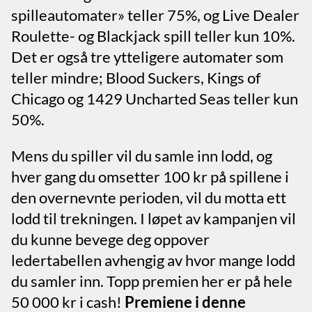
spilleautomater» teller 75%, og Live Dealer
Roulette- og Blackjack spill teller kun 10%.
Det er også tre ytteligere automater som
teller mindre; Blood Suckers, Kings of
Chicago og 1429 Uncharted Seas teller kun
50%.
Mens du spiller vil du samle inn lodd, og
hver gang du omsetter 100 kr på spillene i
den overnevnte perioden, vil du motta ett
lodd til trekningen. I løpet av kampanjen vil
du kunne bevege deg oppover
ledertabellen avhengig av hvor mange lodd
du samler inn. Topp premien her er på hele
50 000 kr i cash!
Premiene i denne