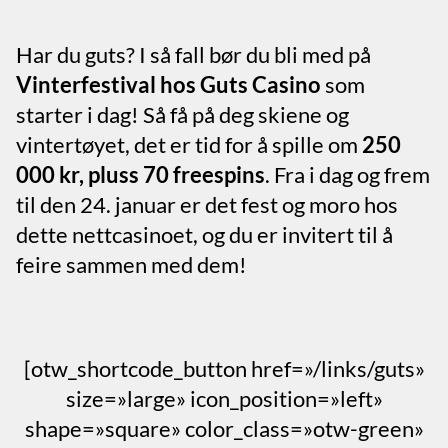
Har du guts? I så fall bør du bli med på
Vinterfestival hos Guts Casino
som
starter i dag! Så få på deg skiene og
vintertøyet, det er tid for å spille om
250
000 kr, pluss 70 freespins
. Fra i dag og frem
til den 24. januar er det fest og moro hos
dette nettcasinoet, og du er invitert til å
feire sammen med dem!
[otw_shortcode_button href=»/links/guts»
size=»large» icon_position=»left»
shape=»square» color_class=»otw-green»