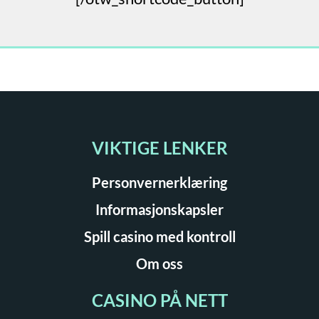
VIKTIGE LENKER
Personvernerklæring
Informasjonskapsler
Spill casino med kontroll
Om oss
CASINO PÅ NETT