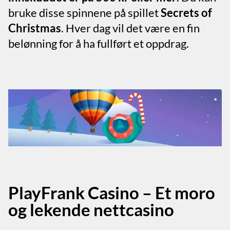
bruke disse spinnene på spillet
Secrets of
Christmas
. Hver dag vil det være en fin
belønning for å ha fullført et oppdrag.
PlayFrank Casino – Et moro
og lekende nettcasino