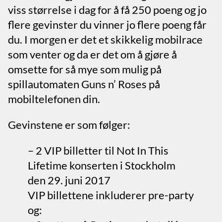
viss størrelse i dag for å få 250 poeng og jo
flere gevinster du vinner jo flere poeng får
du. I morgen er det et skikkelig mobilrace
som venter og da er det om å gjøre å
omsette for så mye som mulig på
spillautomaten Guns n’ Roses på
mobiltelefonen din.
Gevinstene er som følger:
– 2 VIP billetter til Not In This
Lifetime konserten i Stockholm
den 29. juni 2017
VIP billettene inkluderer pre-party
og: