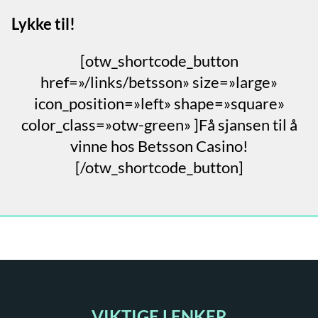
Lykke til!
[otw_shortcode_button
href=»/links/betsson» size=»large»
icon_position=»left» shape=»square»
color_class=»otw-green» ]Få sjansen til å
vinne hos Betsson Casino!
[/otw_shortcode_button]
VIKTIGE LENKER