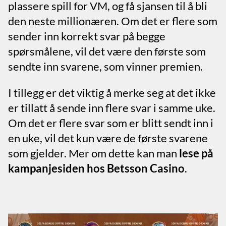
plassere spill for VM, og få sjansen til å bli
den neste millionæren. Om det er flere som
sender inn korrekt svar på begge
spørsmålene, vil det være den første som
sendte inn svarene, som vinner premien.
I tillegg er det viktig å merke seg at det ikke
er tillatt å sende inn flere svar i samme uke.
Om det er flere svar som er blitt sendt inn i
en uke, vil det kun være de første svarene
som gjelder. Mer om dette kan man
lese på
kampanjesiden hos Betsson Casino
.