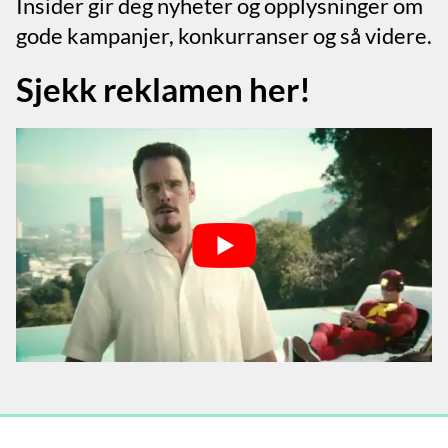
Insider gir deg nyheter og opplysninger om
gode kampanjer, konkurranser og så videre.
Sjekk reklamen her!