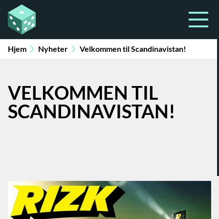
Hjem
Nyheter
Velkommen til Scandinavistan!
VELKOMMEN TIL
SCANDINAVISTAN!