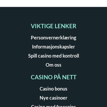
VIKTIGE LENKER
Personvernerklæring
Informasjonskapsler
Spill casino med kontroll
Om oss
CASINO PÅ NETT
Casino bonus
Nye casinoer
Casino med freespins