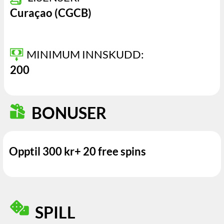
Curaçao (CGCB)
MINIMUM INNSKUDD:
200
BONUSER
Opptil 300 kr+ 20 free spins
SPILL