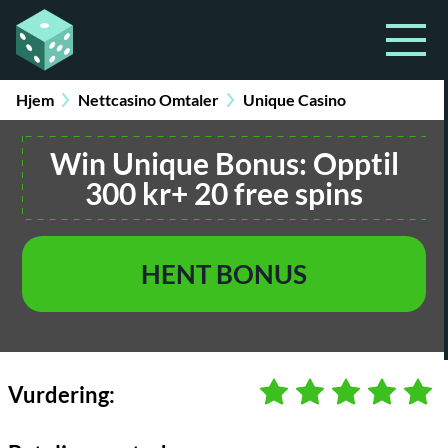
Hjem
Nettcasino Omtaler
Unique Casino
Win Unique Bonus: Opptil
300 kr+ 20 free spins
HENT BONUS
Vurdering: