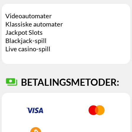
Videoautomater
Klassiske automater
Jackpot Slots
Blackjack-spill
Live casino-spill
BETALINGSMETODER: