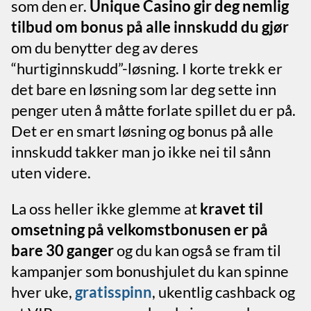
som den er.
Unique Casino gir deg nemlig
tilbud om bonus på alle innskudd du gjør
om du benytter deg av deres
“hurtiginnskudd”-løsning. I korte trekk er
det bare en løsning som lar deg sette inn
penger uten å måtte forlate spillet du er på.
Det er en smart løsning og bonus på alle
innskudd takker man jo ikke nei til sånn
uten videre.
La oss heller ikke glemme at
kravet til
omsetning på velkomstbonusen er på
bare 30 ganger
og du kan også se fram til
kampanjer som bonushjulet du kan spinne
hver uke,
gratisspinn
, ukentlig cashback og