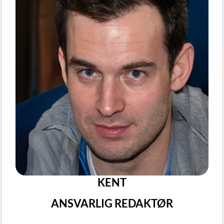
KENT
ANSVARLIG REDAKTØR