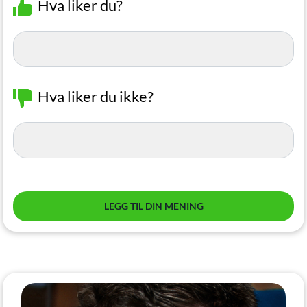
Hva liker du?
Hva liker du ikke?
LEGG TIL DIN MENING