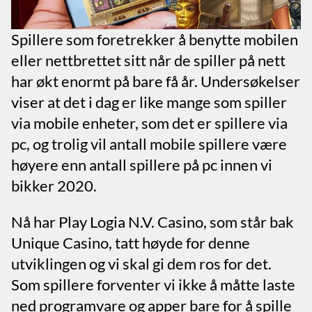
Spillere som foretrekker å benytte mobilen
eller nettbrettet sitt når de spiller på nett
har økt enormt på bare få år. Undersøkelser
viser at det i dag er like mange som spiller
via mobile enheter, som det er spillere via
pc, og trolig vil antall mobile spillere være
høyere enn antall spillere på pc innen vi
bikker 2020.
Nå har Play Logia N.V. Casino, som står bak
Unique Casino, tatt høyde for denne
utviklingen og vi skal gi dem ros for det.
Som spillere forventer vi ikke å måtte laste
ned programvare og apper bare for å spille