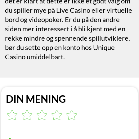
det er klart at dette er ikke et godt valg om
du spiller mye på Live Casino eller virtuelle
bord og videopoker. Er du på den andre
siden mer interessert i å bli kjent med en
rekke mindre og spennende spillutviklere,
bør du sette opp en konto hos Unique
Casino umiddelbart.
DIN MENING