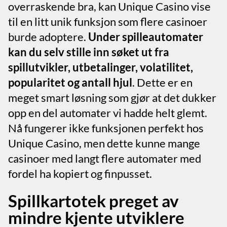
overraskende bra, kan Unique Casino vise
til en litt unik funksjon som flere casinoer
burde adoptere.
Under spilleautomater
kan du selv stille inn søket ut fra
spillutvikler, utbetalinger, volatilitet,
popularitet og antall hjul
. Dette er en
meget smart løsning som gjør at det dukker
opp en del automater vi hadde helt glemt.
Nå fungerer ikke funksjonen perfekt hos
Unique Casino, men dette kunne mange
casinoer med langt flere automater med
fordel ha kopiert og finpusset.
Spillkartotek preget av
mindre kjente utviklere