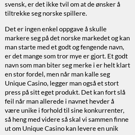
svensk, er det ikke tvil om at de ønsker å
tiltrekke seg norske spillere.
Det er ingen enkel oppgave å skulle
markere seg på det norske markedet og kan
man starte med et godt og fengende navn,
er det mange som tror mye er gjort. Et godt
navn som man biter seg merke i er helt klart
en stor fordel, men når man kalle seg
Unique Casino, legger man også et stort
press på sitt eget produkt. Det kan fort slå
feil når man allerede i navnet hevder å
være unike i forhold til sine konkurrenter,
så heng med videre så skal vi sammen finne
ut om Unique Casino kan levere en unik