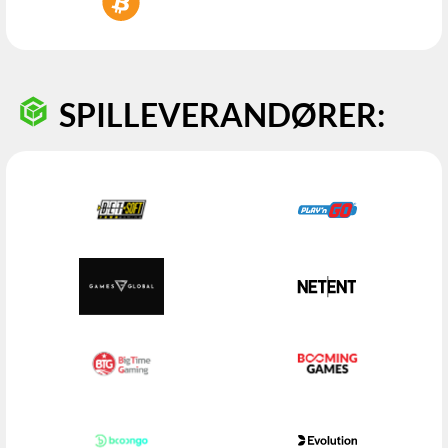
SPILLEVERANDØRER: