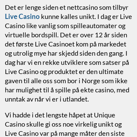
Det er lenge siden et nettcasino som tilbyr
Live Casino
kunne kalles unikt. I dag er Live
Casino like vanlig som spilleautomater og
virtuelle bordspill. Det er over 12 år siden
det første Live Casinoet kom på markedet
og utrolig mye har skjedd siden den gang. I
dag har vi en rekke utviklere som satser på
Live Casino og produktet er den ultimate
gaven til alle oss som bor i Norge som ikke
har mulighet til å spille på ekte casino, med
unntak av når vi er i utlandet.
Vi hadde i det lengste håpet at Unique
Casino skulle gi oss noe virkelig unikt og
Live Casino var på mange måter den siste