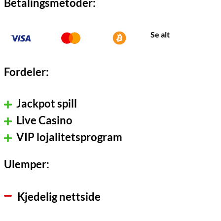
Betalingsmetoder:
Se alt
Fordeler:
Jackpot spill
Live Casino
VIP lojalitetsprogram
Ulemper:
Kjedelig nettside