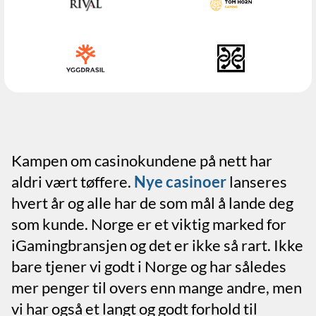
Kampen om casinokundene på nett har
aldri vært tøffere.
Nye casinoer
lanseres
hvert år og alle har de som mål å lande deg
som kunde. Norge er et viktig marked for
iGamingbransjen og det er ikke så rart. Ikke
bare tjener vi godt i Norge og har således
mer penger til overs enn mange andre, men
vi har også et langt og godt forhold til