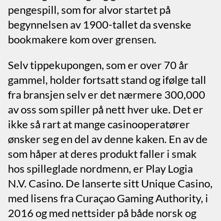
pengespill, som for alvor startet på
begynnelsen av 1900-tallet da svenske
bookmakere kom over grensen.
Selv tippekupongen, som er over 70 år
gammel, holder fortsatt stand og ifølge tall
fra bransjen selv er det nærmere 300,000
av oss som spiller på nett hver uke. Det er
ikke så rart at mange casinooperatører
ønsker seg en del av denne kaken. En av de
som håper at deres produkt faller i smak
hos spilleglade nordmenn, er Play Logia
N.V. Casino. De lanserte sitt Unique Casino,
med lisens fra Curaçao Gaming Authority, i
2016 og med nettsider på både norsk og