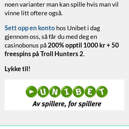
noen varianter man kan spille hvis man vil
vinne litt oftere også.
Sett opp en konto
hos Unibet i dag
gjennom oss, så får du med deg en
casinobonus på
200% opptil 1000 kr + 50
freespins på Troll Hunters 2
.
Lykke til!