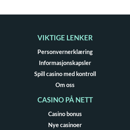
VIKTIGE LENKER
Personvernerklæring
Informasjonskapsler
Spill casino med kontroll
Om oss
CASINO PÅ NETT
Casino bonus
Nye casinoer