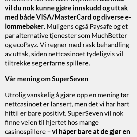
vil du nok kunne gjøre innskudd og uttak
med både VISA/MasterCard og diverse e-
lommebøker
. Muligens også Paysafe og et
par alternative tjenester som MuchBetter
og ecoPayz. Vi regner med rask behandling
av uttak, siden nettcasinoet tydeligvis vil
tiltrekke seg erfarne spillere.
Vår mening om SuperSeven
Utrolig vanskelig å gjøre opp en mening før
nettcasinoet er lansert, men det vi har hørt
hittil er bare positivt. SuperSeven vil nok
finne veien til hjertet hos mange
casinospillere –
vi håper bare at de gjør en