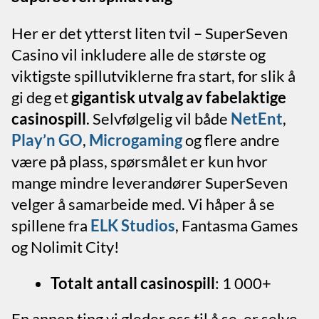
Her er det ytterst liten tvil – SuperSeven
Casino vil inkludere alle de største og
viktigste spillutviklerne fra start, for slik å
gi deg et
gigantisk utvalg av fabelaktige
casinospill
. Selvfølgelig vil både
NetEnt
,
Play’n GO
,
Microgaming
og flere andre
være på plass, spørsmålet er kun hvor
mange mindre leverandører SuperSeven
velger å samarbeide med. Vi håper å se
spillene fra
ELK Studios
, Fantasma Games
og Nolimit City!
Totalt antall casinospill
: 1 000+
En annen ting vi gleder oss til å se, er selve