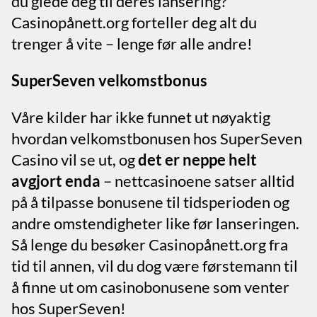
du glede deg til deres lansering?
Casinopånett.org forteller deg alt du
trenger å vite – lenge før alle andre!
SuperSeven velkomstbonus
Våre kilder har ikke funnet ut nøyaktig
hvordan velkomstbonusen hos SuperSeven
Casino vil se ut, og
det er neppe helt
avgjort enda
– nettcasinoene satser alltid
på å tilpasse bonusene til tidsperioden og
andre omstendigheter like før lanseringen.
Så lenge du besøker Casinopånett.org fra
tid til annen, vil du dog være førstemann til
å finne ut om casinobonusene som venter
hos SuperSeven!