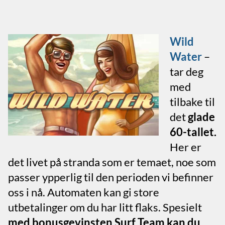
Wild
Water
–
tar deg
med
tilbake til
det
glade
60-tallet.
Her er
det livet på stranda som er temaet, noe som
passer ypperlig til den perioden vi befinner
oss i nå. Automaten kan gi store
utbetalinger om du har litt flaks. Spesielt
med bonusgevinsten Surf Team kan du