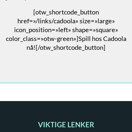
[otw_shortcode_button
href=»/links/cadoola» size=»large»
icon_position=»left» shape=»square»
color_class=»otw-green»]Spill hos Cadoola
nå![/otw_shortcode_button]
VIKTIGE LENKER