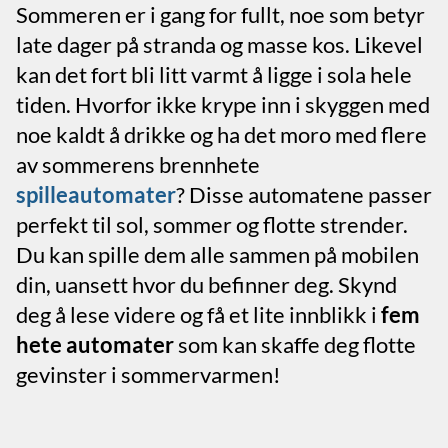
Sommeren er i gang for fullt, noe som betyr
late dager på stranda og masse kos. Likevel
kan det fort bli litt varmt å ligge i sola hele
tiden. Hvorfor ikke krype inn i skyggen med
noe kaldt å drikke og ha det moro med flere
av sommerens brennhete
spilleautomater
? Disse automatene passer
perfekt til sol, sommer og flotte strender.
Du kan spille dem alle sammen på mobilen
din, uansett hvor du befinner deg. Skynd
deg å lese videre og få et lite innblikk i
fem
hete automater
som kan skaffe deg flotte
gevinster i sommervarmen!