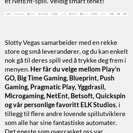
et NetEnt-spill. Veldig smart tenkt!
Slotty Vegas samarbeider med en rekke
store og små leverandører, og du kan enkelt
nok gå til deres spill ved å trykke deg frem i
menyen.
Her får du velge mellom Play’n
GO, Big Time Gaming, Blueprint, Push
Gaming, Pragmatic Play, Yggdrasil,
Microgaming, NetEnt, Betsoft, Quickspin
og vår personlige favoritt ELK Studios
, i
tillegg til flere andre lovende spillutviklere
som alle har sine fantastiske automater.
Det eneste som overrasket oss var