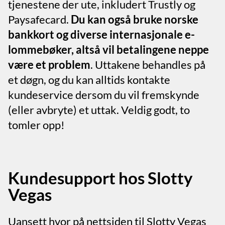
tjenestene der ute, inkludert Trustly og
Paysafecard.
Du kan også bruke norske
bankkort og diverse internasjonale e-
lommebøker, altså vil betalingene neppe
være et problem
. Uttakene behandles på
et døgn, og du kan alltids kontakte
kundeservice dersom du vil fremskynde
(eller avbryte) et uttak. Veldig godt, to
tomler opp!
Kundesupport hos Slotty
Vegas
Uansett hvor på nettsiden til Slotty Vegas