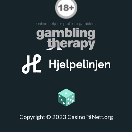
Copyright © 2023 CasinoPåNett.org