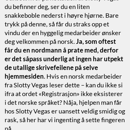
du befinner deg, ser du en liten
snakkeboble nederst i høyre hjørne. Bare
trykk på denne, så får du straks opp et
vindu der en hyggelig medarbeider ønsker
deg velkommen på norsk.
Ja, som oftest
får du en nordmann å prate med, derfor
er det såpass underlig at ingen har utpekt
de utallige skrivefeilene på selve
hjemmesiden
. Hvis en norsk medarbeider
fra Slotty Vegas leser dette – kan du ikke si
ifra at ordet «Registrasjon» ikke eksisterer
i det norske språket? Nåja, hjelpen man får
hos Slotty Vegas er uansett veldig smidig og
rask, så her har vi ingenting å sette fingeren
på.