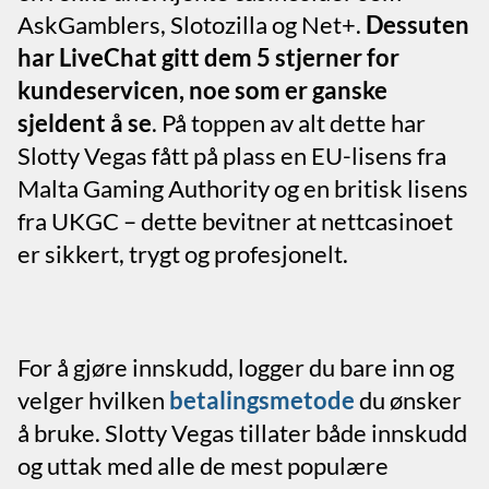
AskGamblers, Slotozilla og Net+.
Dessuten
har LiveChat gitt dem 5 stjerner for
kundeservicen, noe som er ganske
sjeldent å se
. På toppen av alt dette har
Slotty Vegas fått på plass en EU-lisens fra
Malta Gaming Authority og en britisk lisens
fra UKGC – dette bevitner at nettcasinoet
er sikkert, trygt og profesjonelt.
For å gjøre innskudd, logger du bare inn og
velger hvilken
betalingsmetode
du ønsker
å bruke. Slotty Vegas tillater både innskudd
og uttak med alle de mest populære