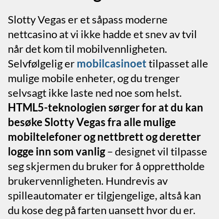
Slotty Vegas er et såpass moderne
nettcasino at vi ikke hadde et snev av tvil
når det kom til mobilvennligheten.
Selvfølgelig er
mobilcasinoet
tilpasset alle
mulige mobile enheter, og du trenger
selvsagt ikke laste ned noe som helst.
HTML5-teknologien sørger for at du kan
besøke Slotty Vegas fra alle mulige
mobiltelefoner og nettbrett og deretter
logge inn som vanlig
– designet vil tilpasse
seg skjermen du bruker for å opprettholde
brukervennligheten. Hundrevis av
spilleautomater er tilgjengelige, altså kan
du kose deg på farten uansett hvor du er.