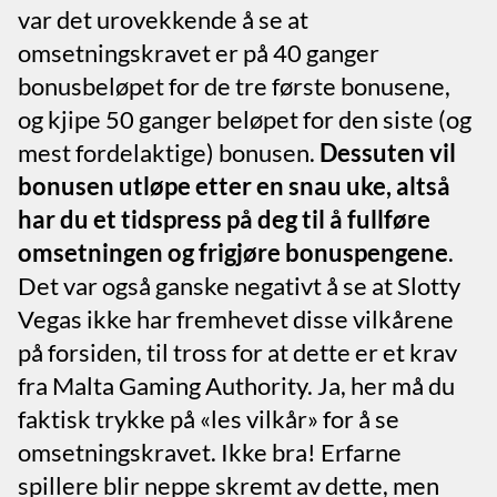
var det urovekkende å se at
omsetningskravet er på 40 ganger
bonusbeløpet for de tre første bonusene,
og kjipe 50 ganger beløpet for den siste (og
mest fordelaktige) bonusen.
Dessuten vil
bonusen utløpe etter en snau uke, altså
har du et tidspress på deg til å fullføre
omsetningen og frigjøre bonuspengene
.
Det var også ganske negativt å se at Slotty
Vegas ikke har fremhevet disse vilkårene
på forsiden, til tross for at dette er et krav
fra Malta Gaming Authority. Ja, her må du
faktisk trykke på «les vilkår» for å se
omsetningskravet. Ikke bra! Erfarne
spillere blir neppe skremt av dette, men