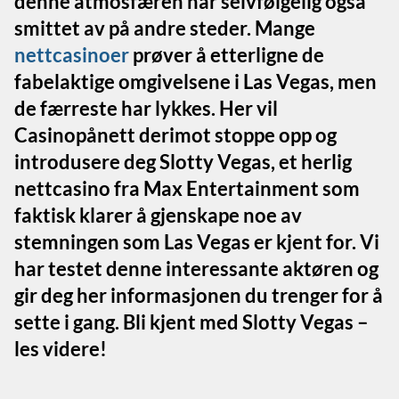
denne atmosfæren har selvfølgelig også
smittet av på andre steder. Mange
nettcasinoer
prøver å etterligne de
fabelaktige omgivelsene i Las Vegas, men
de færreste har lykkes. Her vil
Casinopånett derimot stoppe opp og
introdusere deg Slotty Vegas, et herlig
nettcasino fra Max Entertainment som
faktisk klarer å gjenskape noe av
stemningen som Las Vegas er kjent for. Vi
har testet denne interessante aktøren og
gir deg her informasjonen du trenger for å
sette i gang. Bli kjent med Slotty Vegas –
les videre!