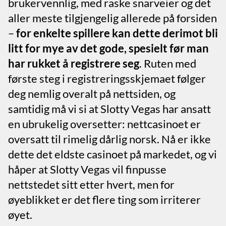
brukervennlig, med raske snarveier og det
aller meste tilgjengelig allerede på forsiden
–
for enkelte spillere kan dette derimot bli
litt for mye av det gode, spesielt før man
har rukket å registrere seg
. Ruten med
første steg i registreringsskjemaet følger
deg nemlig overalt på nettsiden, og
samtidig må vi si at Slotty Vegas har ansatt
en ubrukelig oversetter: nettcasinoet er
oversatt til rimelig dårlig norsk. Nå er ikke
dette det eldste casinoet på markedet, og vi
håper at Slotty Vegas vil finpusse
nettstedet sitt etter hvert, men for
øyeblikket er det flere ting som irriterer
øyet.