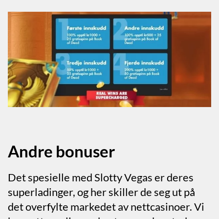
Andre bonuser
Det spesielle med Slotty Vegas er deres
superladinger, og her skiller de seg ut på
det overfylte markedet av nettcasinoer. Vi