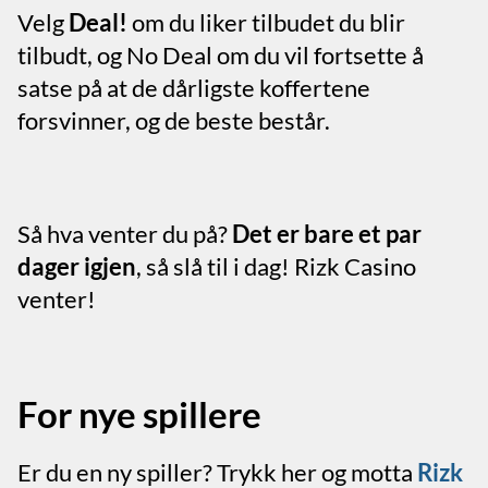
Velg
Deal!
om du liker tilbudet du blir
tilbudt, og No Deal om du vil fortsette å
satse på at de dårligste koffertene
forsvinner, og de beste består.
Så hva venter du på?
Det er bare et par
dager igjen
, så slå til i dag! Rizk Casino
venter!
For nye spillere
Er du en ny spiller? Trykk her og motta
Rizk