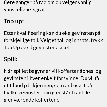
flere ganger på rad om du velger vanlig
vanskelighetsgrad.
Top up:
Etter kvalifisering kan du øke gevinsten på
forskjellige tall. Velg et tall og innsats, trykk
Top Up og så gevinstene øke!
Spill:
Når spillet begynner vil kofferter åpnes, og
gevinsten i hver enkelt forsvinne. Du vil få
et tilbud på skjermen, som er basert på
hvilke gevinster som gjenstår blant de
gjenværende koffertene.