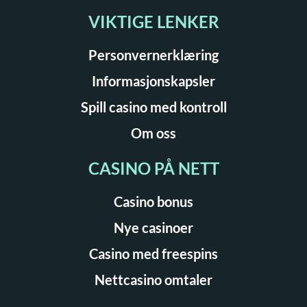
VIKTIGE LENKER
Personvernerklæring
Informasjonskapsler
Spill casino med kontroll
Om oss
CASINO PÅ NETT
Casino bonus
Nye casinoer
Casino med freespins
Nettcasino omtaler