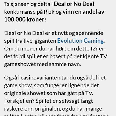
Ta sjansen og delta i
Deal or No Deal
konkurranse på Rizk og
vinn en andel av
100,000 kroner
!
Deal or No Deal er et nytt og spennende
spill fra live-giganten
Evolution Gaming
.
Om du mener du har hørt om dette før er
det fordi spillet er basert på det kjente TV
gameshowet med samme navn.
Også i casinovarianten tar du også del i et
game show, som fungerer lignende det
originale showet som har gått på TV.
Forskjellen? Spillet er selvsagt langt
raskere enn originalen, og du har mange