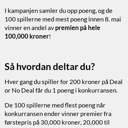
I kampanjen samler du opp poeng, og de
100 spillerne med mest poeng innen 8. mai
vinner en andel av
premien på hele
100,000 kroner
!
Så hvordan deltar du?
Hver gang du spiller for 200 kroner på Deal
or No Deal får du 1 poeng i konkurransen.
De 100 spillerne med flest poeng når
konkurransen ender vinner premier fra
førstepris på 30,000 kroner, 20,000 til