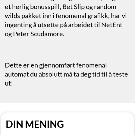
et herlig bonusspill, Bet Slip og random
wilds pakket inn i fenomenal grafikk, har vi
ingenting å utsette på arbeidet til NetEnt
og Peter Scudamore.
Dette er en gjennomført fenomenal
automat du absolutt må ta deg tid til å teste
ut!
DIN MENING