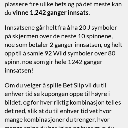
plassere fire ulike bets og på det meste kan
du
vinne 1,242 ganger innsats
.
Innsatsene går helt fra å ha 20 J symboler
på skjermen over de neste 10 spinnene,
noe som betaler 2 ganger innsatsen, og helt
opp til å samle 92 Wild symboler over 80
spinn, noe som gir hele 1242 ganger
innsatsen!
Om du velger å spille Bet Slip vil du til
enhver tid se kupongen oppe til høyre i
bildet, og for hver riktig kombinasjon telles
det ned, slik at du til enhver tid vet hvor
mange kombinasjoner du trenger, hvor
mange spinn du har igjen og hvor mye du