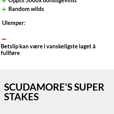
Opptil 5000x bonusgevinst
Random wilds
Ulemper:
Betslip kan være i vanskeligste laget å
fullføre
SCUDAMORE’S SUPER
STAKES