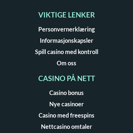
VIKTIGE LENKER
Personvernerklæring
Informasjonskapsler
Spill casino med kontroll
Om oss
CASINO PÅ NETT
Casino bonus
Nye casinoer
Casino med freespins
Nettcasino omtaler