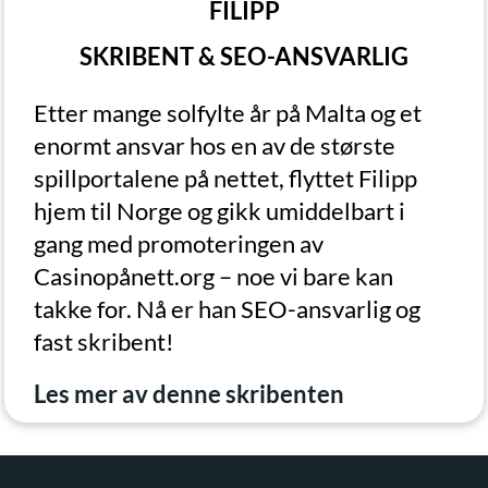
FILIPP
SKRIBENT & SEO-ANSVARLIG
Etter mange solfylte år på Malta og et
enormt ansvar hos en av de største
spillportalene på nettet, flyttet Filipp
hjem til Norge og gikk umiddelbart i
gang med promoteringen av
Casinopånett.org – noe vi bare kan
takke for. Nå er han SEO-ansvarlig og
fast skribent!
Les mer av denne skribenten