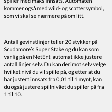
spiller med maks innsats. Automaten
kommer også med wild- og scattersymbol,
som vi skal se nærmere på om litt.
Antall gevinstlinjer teller 20 stykker på
Scudamore’s Super Stake og du kan som
vanlig på en NetEnt-automat ikke justere
antall linjer selv. Du kan derimot selv velge
hvilket nivå du vil spille på, og etter at du
har justert innsats fra 0,01 til 1 mynt, kan
du også justere spillnivået du spiller på fra
1 til 10.