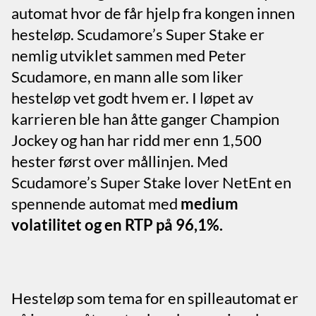
automat hvor de får hjelp fra kongen innen
hesteløp. Scudamore’s Super Stake er
nemlig utviklet sammen med Peter
Scudamore, en mann alle som liker
hesteløp vet godt hvem er. I løpet av
karrieren ble han åtte ganger Champion
Jockey og han har ridd mer enn 1,500
hester først over mållinjen. Med
Scudamore’s Super Stake lover NetEnt en
spennende automat med
medium
volatilitet og en RTP på 96,1%.
Hesteløp som tema for en spilleautomat er