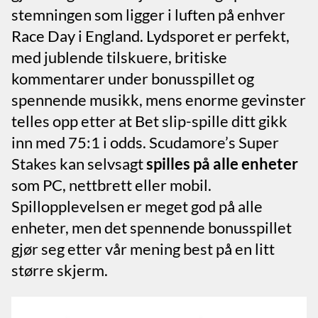
stemningen som ligger i luften på enhver
Race Day i England. Lydsporet er perfekt,
med jublende tilskuere, britiske
kommentarer under bonusspillet og
spennende musikk, mens enorme gevinster
telles opp etter at Bet slip-spille ditt gikk
inn med 75:1 i odds. Scudamore’s Super
Stakes kan selvsagt
spilles på alle enheter
som PC, nettbrett eller mobil.
Spillopplevelsen er meget god på alle
enheter, men det spennende bonusspillet
gjør seg etter vår mening best på en litt
større skjerm.