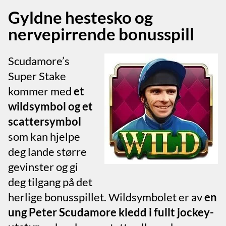
Gyldne hestesko og
nervepirrende bonusspill
Scudamore’s
Super Stake
kommer med
et
wildsymbol og et
scattersymbol
som kan hjelpe
deg lande større
gevinster og gi
deg tilgang på det
herlige bonusspillet. Wildsymbolet er av
en
ung Peter Scudamore kledd i fullt jockey-