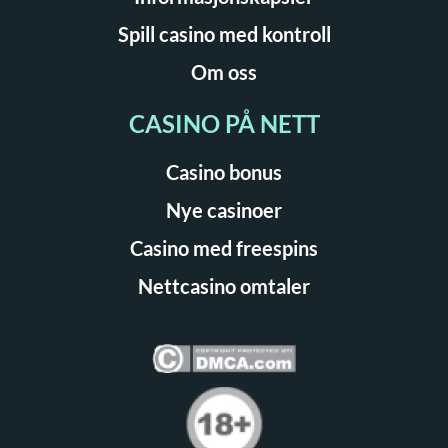
Spill casino med kontroll
Om oss
CASINO PÅ NETT
Casino bonus
Nye casinoer
Casino med freespins
Nettcasino omtaler