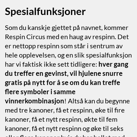
Spesialfunksjoner
Som du kanskje gjettet på navnet, kommer
Respin Circus med en haug av respinn. Det
er nettopp respinn som står i sentrum av
hele opplevelsen, og en slik spesialfunksjon
har vi faktisk ikke sett tidligere:
hver gang
du treffer en gevinst, vil hjulene snurre
gratis på nytt for å se om du kan treffe
flere symboler i samme
vinnerkombinasjon
! Altså kan du begynne
med tre kanoner, få et respinn, øke til fire
kanoner, få et nytt respinn, økte til fem
kanoner, få et nytt respinn og øke til seks