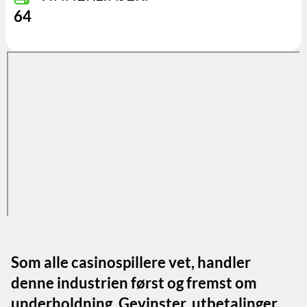
64
Som alle casinospillere vet, handler
denne industrien først og fremst om
underholdning. Gevinster, utbetalinger,