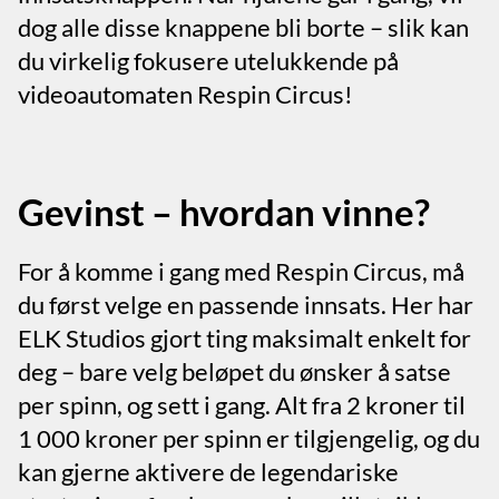
dog alle disse knappene bli borte – slik kan
du virkelig fokusere utelukkende på
videoautomaten Respin Circus!
Gevinst – hvordan vinne?
For å komme i gang med Respin Circus, må
du først velge en passende innsats. Her har
ELK Studios gjort ting maksimalt enkelt for
deg – bare velg beløpet du ønsker å satse
per spinn, og sett i gang. Alt fra 2 kroner til
1 000 kroner per spinn er tilgjengelig, og du
kan gjerne aktivere de legendariske