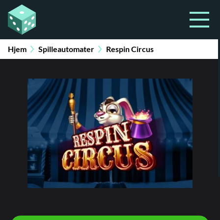
Hjem
Spilleautomater
Respin Circus