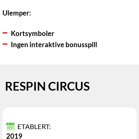
Ulemper:
Kortsymboler
Ingen interaktive bonusspill
RESPIN CIRCUS
ETABLERT:
2019