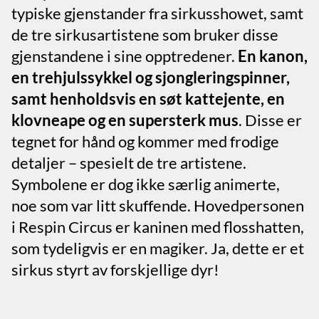
typiske gjenstander fra sirkusshowet, samt
de tre sirkusartistene som bruker disse
gjenstandene i sine opptredener.
En kanon,
en trehjulssykkel og sjongleringspinner,
samt henholdsvis en søt kattejente, en
klovneape og en supersterk mus
. Disse er
tegnet for hånd og kommer med frodige
detaljer – spesielt de tre artistene.
Symbolene er dog ikke særlig animerte,
noe som var litt skuffende. Hovedpersonen
i Respin Circus er kaninen med flosshatten,
som tydeligvis er en magiker. Ja, dette er et
sirkus styrt av forskjellige dyr!