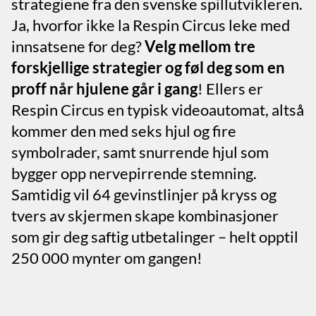
strategiene fra den svenske spillutvikleren.
Ja, hvorfor ikke la Respin Circus leke med
innsatsene for deg?
Velg mellom tre
forskjellige strategier og føl deg som en
proff når hjulene går i gang
! Ellers er
Respin Circus en typisk videoautomat, altså
kommer den med seks hjul og fire
symbolrader, samt snurrende hjul som
bygger opp nervepirrende stemning.
Samtidig vil 64 gevinstlinjer på kryss og
tvers av skjermen skape kombinasjoner
som gir deg saftig utbetalinger – helt opptil
250 000 mynter om gangen!