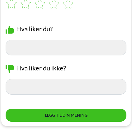
Hva liker du?
Hva liker du ikke?
LEGG TIL DIN MENING