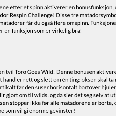
ne etter et spinn aktiverer en bonusfunksjon, 
r Respin Challenge! Disse tre matadorsymbole
e matadorer får du også flere omspinn. Funksjone
er en funksjon som er virkelig bra!
en tvil Toro Goes Wild! Denne bonusen aktivere
t handler rett og slett om én ting: oksen skal 
rtikalt før den suser horisontalt bortover hjule
 gjort om til wilds, og da sier det seg selv at 
sen stopper ikke før alle matadorene er borte, og
e som vil gi enorme gevinster!