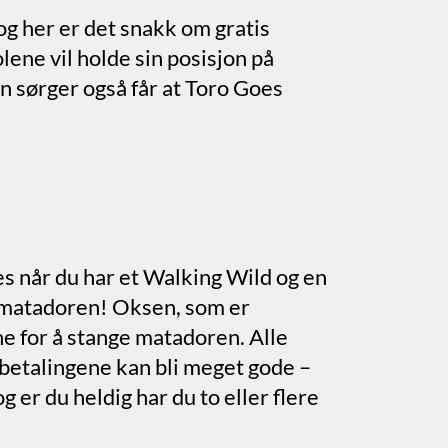
og her er det snakk om gratis
ne vil holde sin posisjon på
n sørger også får at Toro Goes
s når du har et Walking Wild og en
ta matadoren! Oksen, som er
ne for å stange matadoren. Alle
utbetalingene kan bli meget gode –
 er du heldig har du to eller flere