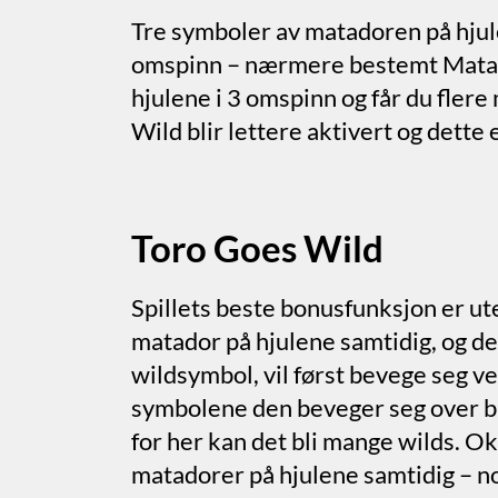
Tre symboler av matadoren på hjule
omspinn – nærmere bestemt Matado
hjulene i 3 omspinn og får du fler
Wild blir lettere aktivert og dette 
Toro Goes Wild
Spillets beste bonusfunksjon er ut
matador på hjulene samtidig, og de
wildsymbol, vil først bevege seg ve
symbolene den beveger seg over blir
for her kan det bli mange wilds. Ok
matadorer på hjulene samtidig – no