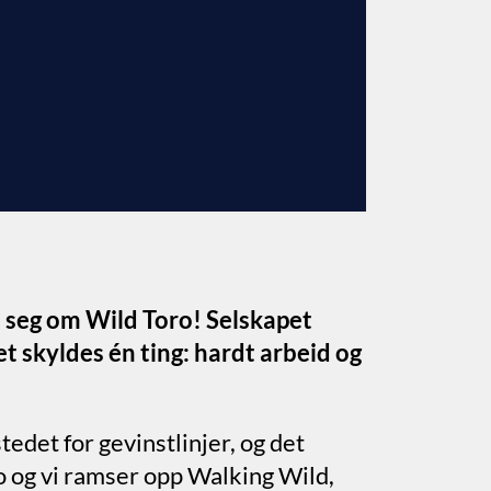
 seg om Wild Toro! Selskapet
t skyldes én ting: hardt arbeid og
edet for gevinstlinjer, og det
ro og vi ramser opp Walking Wild,