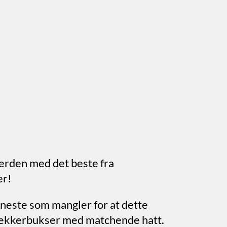
verden med det beste fra
er!
eneste som mangler for at dette
 snekkerbukser med matchende hatt.