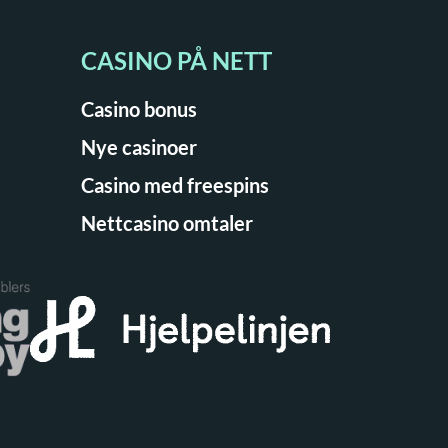
CASINO PÅ NETT
Casino bonus
Nye casinoer
Casino med freespins
Nettcasino omtaler