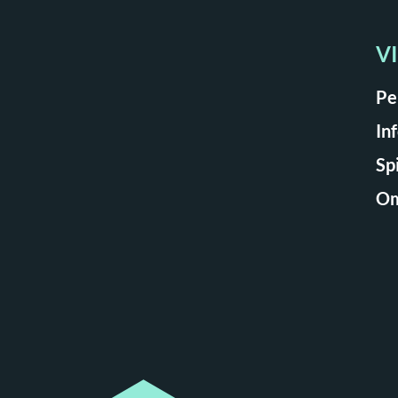
V
Pe
In
Sp
Om