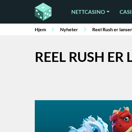
NETTCASINO
CAS
Hjem
Nyheter
Reel Rush er lanser
REEL RUSH ER 