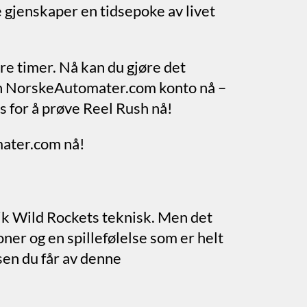
e gjenskaper en tidsepoke av livet
ere timer. Nå kan du gjøre det
din NorskeAutomater.com konto nå –
s for å prøve Reel Rush nå!
ater.com nå!
lik Wild Rockets teknisk. Men det
ner og en spillefølelse som er helt
sen du får av denne