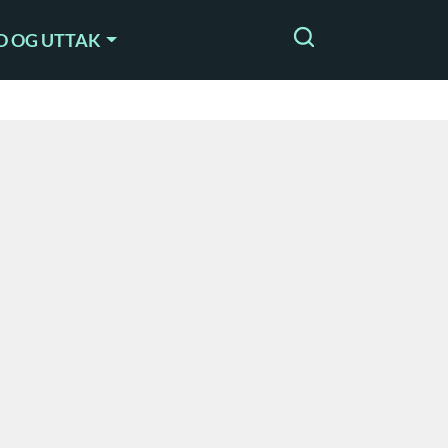
D OG UTTAK