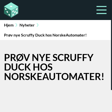
Hjem
Nyheter
Prøv nye Scruffy Duck hos NorskeAutomater!
PRØV NYE SCRUFFY
DUCK HOS
NORSKEAUTOMATER!