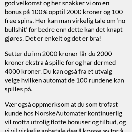
god velkomst og her snakker vi om en
bonus på 100% opptil 2000 kroner og 100
free spins. Her kan man virkelig tale om ‘no
bullshit’ for bedre enn dette kan det knapt
gjøres. Det er enkelt og det er bra!
Setter du inn 2000 kroner får du 2000
kroner ekstra å spille for og har dermed
4000 kroner. Du kan også fra et utvalg
velge hvilken automat de 100 rundene kan
spilles på.
Vær også oppmerksom at du som trofast
kunde hos NorskeAutomater kontinuerlig
vil motta utrolig flotte bonuser og tilbud, og
vi vil virkelig anbefale deg å krysse av for å