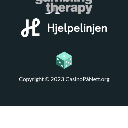
Copyright © 2023 CasinoPåNett.org