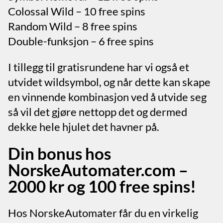
Colossal Wild – 10 free spins
Random Wild – 8 free spins
Double-funksjon – 6 free spins
I tillegg til gratisrundene har vi også et
utvidet wildsymbol, og når dette kan skape
en vinnende kombinasjon ved å utvide seg
så vil det gjøre nettopp det og dermed
dekke hele hjulet det havner på.
Din bonus hos
NorskeAutomater.com –
2000 kr og 100 free spins!
Hos NorskeAutomater får du en virkelig