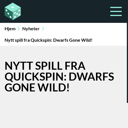
Hjem
Nyheter
Nytt spill fra Quickspin: Dwarfs Gone Wild!
NYTT SPILL FRA
QUICKSPIN: DWARFS
GONE WILD!