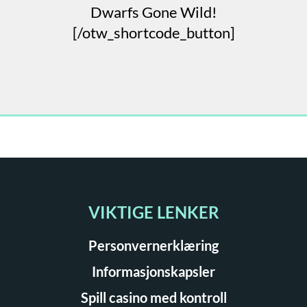
Dwarfs Gone Wild!
[/otw_shortcode_button]
VIKTIGE LENKER
Personvernerklæring
Informasjonskapsler
Spill casino med kontroll