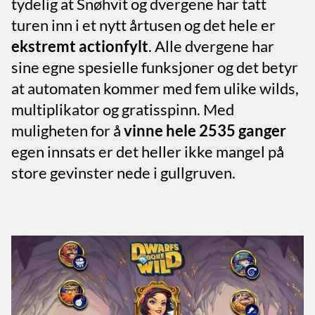
tydelig at Snøhvit og dvergene har tatt
turen inn i et nytt årtusen og det hele er
ekstremt actionfylt
. Alle dvergene har
sine egne spesielle funksjoner og det betyr
at automaten kommer med fem ulike wilds,
multiplikator og gratisspinn. Med
muligheten for å
vinne hele 2535 ganger
egen innsats er det heller ikke mangel på
store gevinster nede i gullgruven.