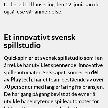
forberedt til lansering den 12. juni, kan du
også lese vår anmeldelse.
Et innovativt svensk
spillstudio
Quickspin er et
svensk spillstudio
som i en
årrekke har utviklet spennende, innovative
spilleautomater. Selskapet, som er en
del
av Playtech
, har et team bestående av
over
70 personer
med lang erfaring fra bransjen.
De har gang på gang bevist at de evner å
utvikle banebrytende spilleautomater for