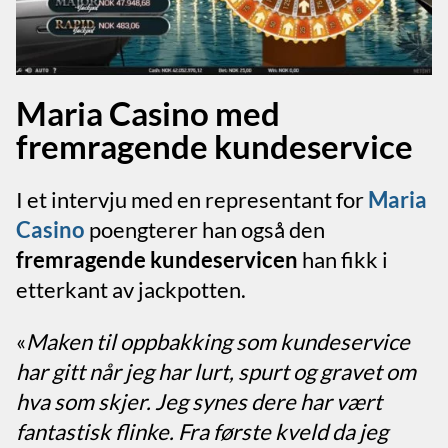
Maria Casino med
fremragende kundeservice
I et intervju med en representant for
Maria
Casino
poengterer han også den
fremragende kundeservicen
han fikk i
etterkant av jackpotten.
«
Maken til oppbakking som kundeservice
har gitt når jeg har lurt, spurt og gravet om
hva som skjer. Jeg synes dere har vært
fantastisk flinke. Fra første kveld da jeg