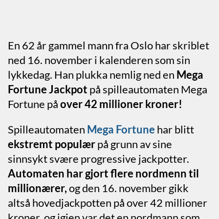
En 62 år gammel mann fra Oslo har skriblet
ned 16. november i kalenderen som sin
lykkedag. Han plukka nemlig ned en
Mega
Fortune Jackpot
på spilleautomaten Mega
Fortune på
over 42 millioner kroner!
Spilleautomaten
Mega Fortune
har blitt
ekstremt populær
på grunn av sine
sinnsykt svære progressive jackpotter.
Automaten har gjort flere nordmenn til
millionærer,
og den 16. november gikk
altså hovedjackpotten på over 42 millioner
kroner, og igjen var det en nordmann som