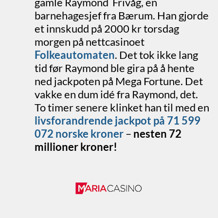
gamle Raymond Frivåg, en
barnehagesjef fra Bærum. Han gjorde
et innskudd på 2000 kr torsdag
morgen på nettcasinoet
Folkeautomaten
. Det tok ikke lang
tid før Raymond ble gira på å hente
ned jackpoten på Mega Fortune. Det
vakke en dum idé fra Raymond, det.
To timer senere klinket han til med en
livsforandrende jackpot på 71 599
072 norske kroner
–
nesten 72
millioner kroner!