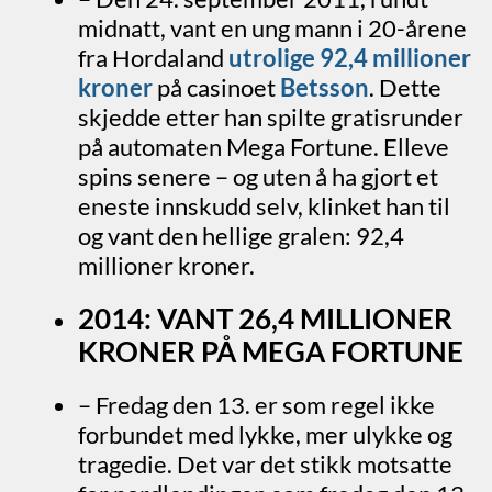
midnatt, vant en ung mann i 20-årene
fra Hordaland
utrolige 92,4 millioner
kroner
på casinoet
Betsson
. Dette
skjedde etter han spilte gratisrunder
på automaten Mega Fortune. Elleve
spins senere – og uten å ha gjort et
eneste innskudd selv, klinket han til
og vant den hellige gralen: 92,4
millioner kroner.
2014: VANT 26,4 MILLIONER
KRONER PÅ MEGA FORTUNE
– Fredag den 13. er som regel ikke
forbundet med lykke, mer ulykke og
tragedie. Det var det stikk motsatte