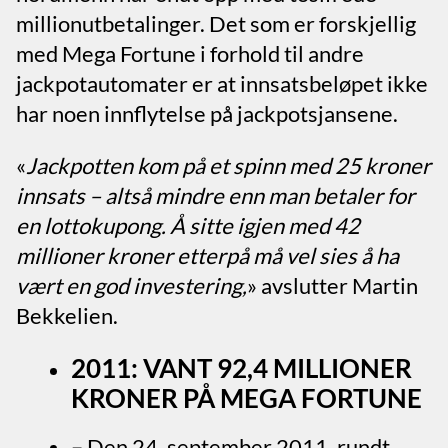
millionutbetalinger. Det som er forskjellig
med Mega Fortune i forhold til andre
jackpotautomater er at innsatsbeløpet ikke
har noen innflytelse på jackpotsjansene.
«
Jackpotten kom på et spinn med 25 kroner
innsats – altså mindre enn man betaler for
en lottokupong. Å sitte igjen med 42
millioner kroner etterpå må vel sies å ha
vært en god investering,
» avslutter Martin
Bekkelien.
2011: VANT 92,4 MILLIONER
KRONER PÅ MEGA FORTUNE
– Den 24. september 2011, rundt