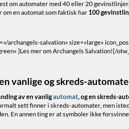
mest om automater med 40 eller 20 gevinstlinjer
r om en automat som faktisk har
100 gevinstlin
»/archangels-salvation» size=»large» icon_po
green» ]Les mer om Archangels Salvation![/otw
en vanlige og skreds-automate
anding av en vanlig
automat
, og en skreds-au
rmalt sett finner i skreds-automater, men iste
eden. En annen ting er at symboler ikke forsvin