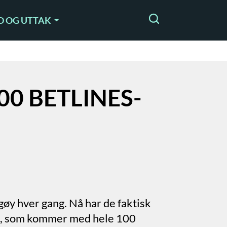
D OG UTTAK
0 BETLINES-
 gøy hver gang. Nå har de faktisk
, som kommer med hele 100