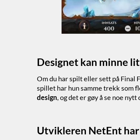
Designet kan minne lit
Om du har spilt eller sett på Final
spillet har hun samme trekk som fle
design
, og det er gøy å se noe nyt
Utvikleren NetEnt har 