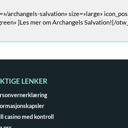
»/archangels-salvation» size=»large» icon_po
green» ]Les mer om Archangels Salvation![/otw
IKTIGE LENKER
rsonvernerklæring
formasjonskapsler
ill casino med kontroll
 oss