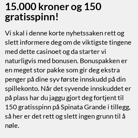
15.000 kroner og 150
gratisspinn!
Vi skal i denne korte nyhetssaken rett og
slett informere deg om de viktigste tingene
med dette casinoet og da starter vi
naturligvis med bonusen. Bonuspakken er
en meget stor pakke som gir deg ekstra
penger på dine syv første innskudd på din
spillekonto. Når det syvende innskuddet er
på plass har du jaggu gjort deg fortjent til
150 gratisspinn på Spinata Grande i tillegg,
så her er det rett og slett ingen grunn til å
nøle.