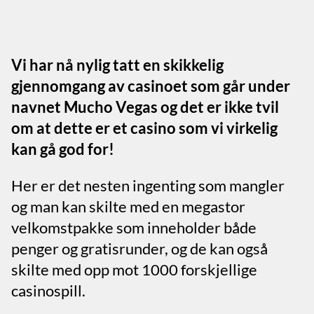
Vi har nå nylig tatt en skikkelig
gjennomgang av casinoet som går under
navnet Mucho Vegas og det er ikke tvil
om at dette er et casino som vi virkelig
kan gå god for!
Her er det nesten ingenting som mangler
og man kan skilte med en megastor
velkomstpakke som inneholder både
penger og gratisrunder, og de kan også
skilte med opp mot 1000 forskjellige
casinospill.