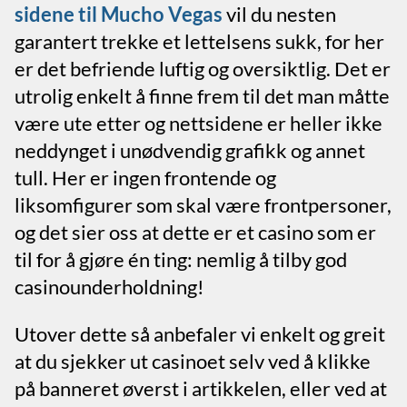
sidene til Mucho Vegas
vil du nesten
garantert trekke et lettelsens sukk, for her
er det befriende luftig og oversiktlig. Det er
utrolig enkelt å finne frem til det man måtte
være ute etter og nettsidene er heller ikke
neddynget i unødvendig grafikk og annet
tull. Her er ingen frontende og
liksomfigurer som skal være frontpersoner,
og det sier oss at dette er et casino som er
til for å gjøre én ting: nemlig å tilby god
casinounderholdning!
Utover dette så anbefaler vi enkelt og greit
at du sjekker ut casinoet selv ved å klikke
på banneret øverst i artikkelen, eller ved at