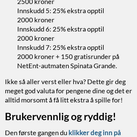
2500 kroner
Innskudd 5: 25% ekstra opptil
2000 kroner
Innskudd 6: 25% ekstra opptil
2000 kroner
Innskudd 7: 25% ekstra opptil
2000 kroner + 150 gratisrunder på
NetEnt-autmaten Spinata Grande.
Ikke så aller verst eller hva? Dette gir deg
meget god valuta for pengene dine og det er
alltid morsomt å få litt ekstra å spille for!
Brukervennlig og ryddig!
Den første gangen du
klikker deg inn på