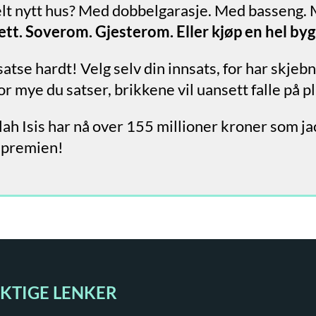
helt nytt hus? Med dobbelgarasje. Med basseng
ett. Soverom. Gjesterom. Eller kjøp en hel by
atse hardt! Velg selv din innsats, for har skjebn
vor mye du satser, brikkene vil uansett falle på p
 Isis har nå over 155 millioner kroner som j
d premien!
IKTIGE LENKER