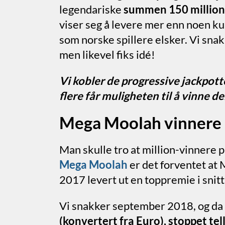
legendariske
summen 150 million
viser seg å levere mer enn noen ku
som norske spillere elsker. Vi sna
men likevel fiks idé!
Vi kobler de progressive jackpotte
flere får muligheten til å vinne de
Mega Moolah vinnere
Man skulle tro at million-vinnere 
Mega Moolah
er det forventet at 
2017 levert ut en toppremie i snit
Vi snakker september 2018, og da 
(konvertert fra Euro), stoppet te