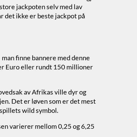
 store jackpoten selv med lav
år det ikke er beste jackpot på
il man finne bannere med denne
r Euro eller rundt 150 millioner
edsak av Afrikas ville dyr og
gjen. Det er løven som er det mest
pillets wild symbol.
tsen varierer mellom 0,25 og 6,25