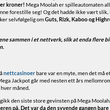
er kroner!
Mega Moolah er spilleautomaten all
nne forestille seg! Og det hadde ikke vært slik,
kker selvfølgelig om
Guts, Rizk, Kaboo og Highr
ne sammen i et nettverk, slik at enda flere bid
n.
på
nettcasinoer
bare var en myte, men det må et
Mega Jackpot går med nesten ett års mellomrom.
t hver måned.
gikk den siste store gevinsten på Mega Moolah
lleren på. Det var da den syvende gangen bare 