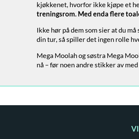
kjøkkenet, hvorfor ikke kjøpe et 
treningsrom. Med enda flere toal
Ikke hør på dem som sier at du må s
din tur, så spiller det ingen rolle h
Mega Moolah og søstra Mega Moolah
nå – før noen andre stikker av me
V