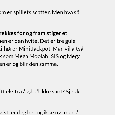
om er spillets scatter. Men hva så
trekkes for og fram stiger et
n er den hvite. Det er tre gule
ilhører Mini Jackpot. Man vil altså
lik som Mega Moolah ISIS og Mega
en er og blir den samme.
tt ekstra å gå på ikke sant? Sjekk
istrer deg her og ikke nøl med å