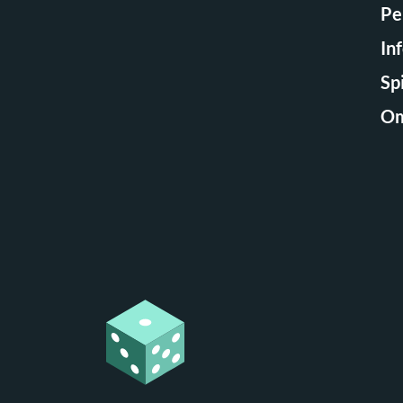
Pe
In
Sp
Om