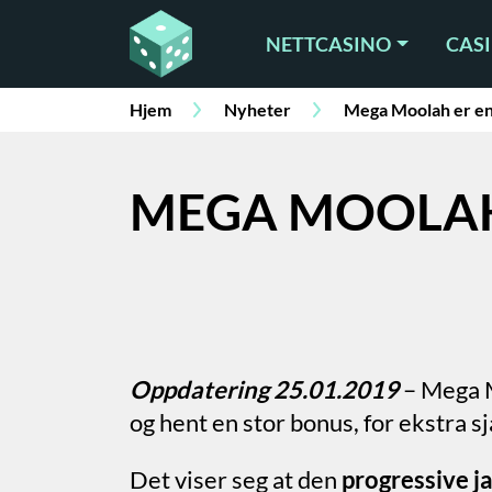
NETTCASINO
CAS
Hjem
Nyheter
Mega Moolah er en
MEGA MOOLAH
Oppdatering 25.01.2019
– Mega M
og hent en stor bonus, for ekstra s
Det viser seg at den
progressive 