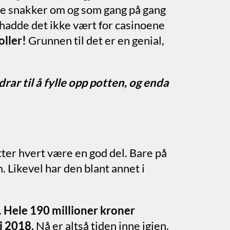
e snakker om og som gang på gang
 hadde det ikke vært for casinoene
oller!
Grunnen til det er en genial,
rar til å fylle opp potten, og enda
ter hvert være en god del. Bare på
 Likevel har den blant annet i
.
Hele 190 millioner kroner
i 2018.
Nå er altså tiden inne igjen.