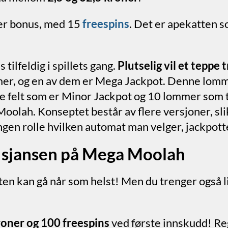
ser bonus, med 15
freespins
. Det er apekatten s
tilfeldig i spillets gang.
Plutselig vil et teppe 
mer, og en av dem er Mega Jackpot. Denne lomme
je felt som er Minor Jackpot og 10 lommer som t
Moolah. Konseptet består av flere versjoner, s
gen rolle hvilken automat man velger, jackpott
få sjansen på Mega Moolah
tten kan gå når som helst! Men du trenger også li
oner og 100 freespins
ved første innskudd! Reg